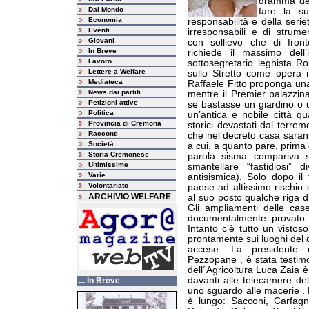
dramma del 
Dal Mondo
fare la s
Economia
responsabilità e della serie
Eventi
irresponsabili e di strume
Giovani
con sollievo che di fron
In Breve
richiede il massimo dell’
Lavoro
sottosegretario leghista Rob
Lettere a Welfare
sullo Stretto come opera no
Mediateca
Raffaele Fitto proponga una
News dai partiti
mentre il Premier palazzin
Petizioni attive
se bastasse un giardino o un
Politica
un’antica e nobile città qu
Provincia di Cremona
storici devastati dal terrem
Racconti
che nel decreto casa sarann
Società
a cui, a quanto pare, prima d
Storia Cremonese
parola sisma compariva s
Ultimissime
smantellare “fastidiosi” d
Varie
antisismica). Solo dopo il
Volontariato
paese ad altissimo rischio s
ARCHIVIO WELFARE
al suo posto qualche riga di
Gli ampliamenti delle cas
documentalmente provato il
Intanto c’è tutto un vistoso
prontamente sui luoghi del 
accese. La presidente de
Pezzopane , è stata testimo
dell´Agricoltura Luca Zaia è
davanti alle telecamere de
... In Breve
uno sguardo alle macerie . L
è lungo: Sacconi, Carfagn