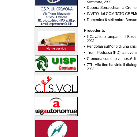
Settembre, 2002
•
Debora Serracchiani a Cremon
•
INVITO del COMITATO CRE
•
Domenica 6 settembre Bersani 
Precedenti:
•
Il Cavaliere rampante, Il Bossi
2002
•
Pendolari sull*orlo di una crisi
•
Treni: Pedrazzi (PD), a nove
•
Cremona comune virtuoso! di 
•
ZTL. Alla fine ha vinto il dial
2002