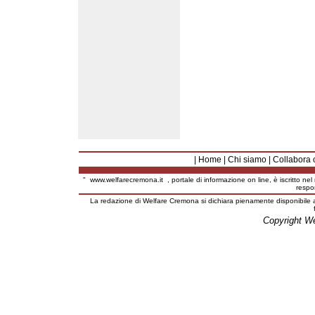
|
Home
|
Chi siamo
|
Collabora 
"
www.welfarecremona.it
, portale di informazione on line, è iscritto ne
respo
La redazione di Welfare Cremona si dichiara pienamente disponibile a
Copyright W