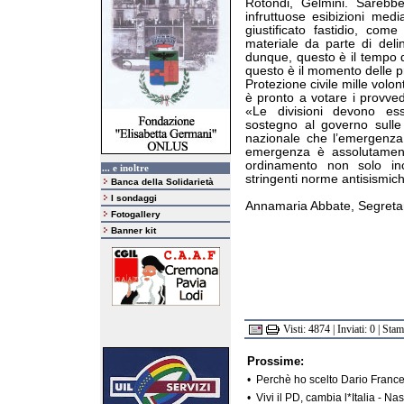
Rotondi, Gelmini. Sarebb
infruttuose esibizioni med
giustificato fastidio, com
materiale da parte di deli
dunque, questo è il tempo d
questo è il momento delle pr
Protezione civile mille volo
è pronto a votare i provve
«Le divisioni devono es
sostegno al governo sulle
nazionale che l’emergenza
emergenza è assolutamente
ordinamento non solo inc
... e inoltre
stringenti norme antisismic
Banca della Solidarietà
I sondaggi
Annamaria Abbate, Segreta
Fotogallery
Banner kit
Visti: 4874 | Inviati: 0 | Sta
Prossime:
•
Perchè ho scelto Dario France
•
Vivi il PD, cambia l*Italia - 