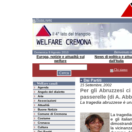
Home page
Benvenuto 
Domenica 9 Agosto 2010
Europa, notizie e attualità sul
News di politica e attua
welfare
dall'Italia
Chi siamo
Dai Partiti
... Welfare canali
15 Settembre, 2002
Agenda
Per gli Abruzzesi ci 
Angolo del dialetto
passerelle (di A. Abb
Arte
Associazioni
La tragedia abruzzese è una f
Attualità
Buone Notizie
Comune di Cremona
La tragedia
Costume
e gli itali
Cronaca
dimostrando
Cultura
la vicinanz
Dai Partiti