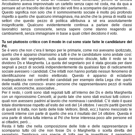
Arcobaleno aveva improvvisato un cartello senza capo né coda, ma da qua a
pensare ad un tracollo dei due terzi dei voti fino a scomparire dal parlamento…
Questo significa non solo che il sommovimento sociale è molto più profondo
rispetto a quello che qualcuno immaginava, ma anche che la presa di realtà sui
settori che questo pezzo di politica attribuiva a sé era assolutamente
insignificante. Qualcuno evidentemente continua a parlare delle classi
lavoratrici senza conoscerle, senza sapere come stanno reagendo ai
cambiamenti, senza immaginare in base a quali criteri decidono il voto.
Tu sei piuttosto critico con il modo in cui sono state fatte le candidature del
Pd.
Se è vero che non c’era il tempo per le primarie, come noi avevamo ipotizzato,
quello che è apparso chiarissimo a tutti è che le candidature sono andate così:
una quota del segretario, sulla quale nessuno discute, tutto il resto se lo
dividono Ds e Margherita. La quota del segretario poi è stata giocata per dare
segnali a pezzi di società indipendentemente da qualsiasi tipo di radicamento
sociale avessero i candidati. Che infatti non hanno portato nessun fenomeno di
identificazione nel nostro elettorato. Questo è apparso di eclatante
inadeguatezza nei confronti dei candidati per esempio della Lega che -parlo
delle realtà che conosco- erano persone che rappresentavano pezzi di realtà
sociali, economiche, associative...
Per il resto, i conti sono stati regolati tutti all’interno dei Ds e della Margherita
con un rigorosissimo Cencelli, al punto tale che sono stati esclusi tutti coloro i
quali non avessero padrini al tavolo che nominava i candidati. C’è stato il quasi
totale disinteresse rispetto all’esito dei voti del 14 ottobre. I vecchi partiti (perché
di questi si tratta, non tanto delle liste Veltroni, Bindi, ecc.) hanno mescolato le
correnti interne con parte di quello che era il risultato del 14 ottobre. Questa è
una parte di storia tutta interna al Pd che forse interessa poco alle persone ed
ai cittadini, però…
Resta il fatto che nella composizione delle liste e delle rappresentanze è
scomparso tutto ciò che non fosse Ds o Margherita o scelta diretta del
segretario. Sembrava una specie di lotta per le investiture: il segretario