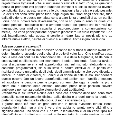
regolarmente bypassati, che si riunissero “caminetti al loft”. Cioè, se qualcuno
pensa di prendere voti popolari riunendo caminetti al loft, la faccenda diventa
complicata. Ecco, questo scarto tra le dichiarazioni e la pratica è stato pesante.
Le decisioni sono state prese fuori dagli organismi, fuori dagli esecutivi, fuori
dalla direzione, e questo non aiuta certo a dare forza e credibilità ad un partito.
Forse non si poteva fare diversamente, non lo so, però io sono tra quelli che
hanno pensato che questo non ci avrebbe aiutato. Ho sperato che la novità del
messaggio, una migliore capacità di padroneggiare la comunicazione coi
media, una certa partecipazione popolare giocassero un ruolo importante. Che
poi, intendiamoci, tutto questo è servito a ridare fiato ai nostri, più che ad
attrarre nuovi elettori, perché di questo si è trattato. Anche il giro per le città…
Adesso come si va avanti?
Ora la domanda è: cosa fare adesso? Secondo me si tratta di andare avanti con
determinazione facendo quello che si è detto di voler fare. Che significa basta
con la resa dei conti tra le componenti dei Ds e della Margherita, basta con le
cooptazioni equilibristiche per mantenere il potere inalterato. Bisogna avviare
una discussione serena ed approfondita sia sul risultato elettorale e sui
contenuti programmatici, sia sullo stato di salute effettivo di un partito che
rischia di essere un partito degli eletti, degli amministratori e che deve diventare
invece un partito di cittadini, di uomini e di donne di tutte le età. Per ottenere
questo occorre fare un lavoro approfondito nei territori, con l’umiltà di mettersi
ad ascoltare le persone perché proprio sui temi che oggi la gente ha più a
cuore noi a ridosso delle elezioni abbiamo preso delle posizioni talvolta
ambigue e non senza qualche elemento di contraddittorietà.
Prendiamo la sicurezza: alcune delle cose che abbiamo detto non sono state
percepite come nettamente distinte dalla destra e a quel punto la gente ha
preferito l’originale rispetto alla copia. Bisogna ripartire da qui.
Il giorno dopo c’è stato un gran dire che in real­tà avevamo tenuto. Bene,
guardando i dati risulta che è vero che abbiamo tenuto nelle città (il che
significa ancora una volta che il nostro insediamento è di un certo tipo) ma
nient’affatto nei territori non urbani, nelle periferie, in modo particolare nella