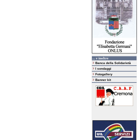
... e inoltre
Banca della Solidarietà
I sondaggi
Fotogallery
Banner kit