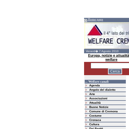
Home page
Venerd� 7 Agosto 2010
Europa, notizie e attualità
welfare
... Welfare canali
Agenda
Angolo del dialetto
Arte
Associazioni
Attualità
Buone Notizie
Comune di Cremona
Costume
Cronaca
Cultura
Dai Partiti