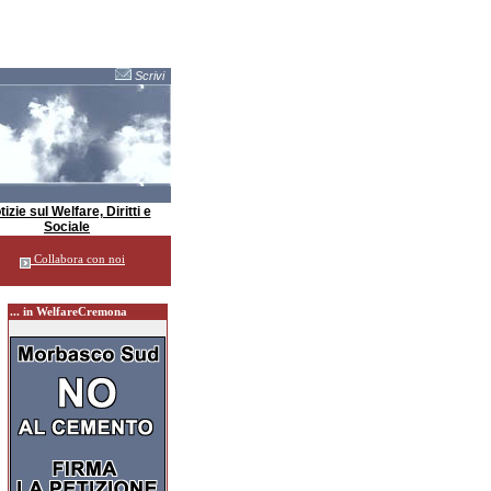
Scrivi
izie sul Welfare, Diritti e
Sociale
Collabora con noi
... in WelfareCremona