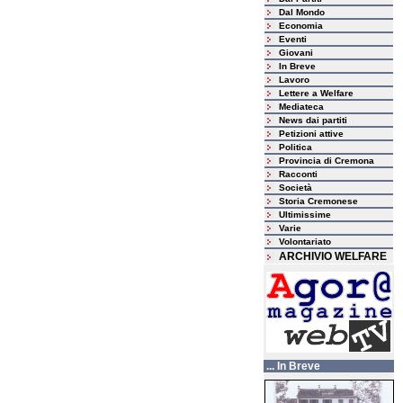
Dal Mondo
Economia
Eventi
Giovani
In Breve
Lavoro
Lettere a Welfare
Mediateca
News dai partiti
Petizioni attive
Politica
Provincia di Cremona
Racconti
Società
Storia Cremonese
Ultimissime
Varie
Volontariato
ARCHIVIO WELFARE
... In Breve