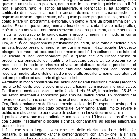
questo è un risultato in potenza, non in atto. Io dico che in qualche modo il Pd
non è ancora nato, è iscritto all’anagrafe, è identificabile, ha appunto un
certificato di nascita, ma non ha ancora definito le sue caratteristiche, né
rispetto all’assetto organizzativo, né a quello politico programmatico, perché un
conto è fare un programma elettorale, un conto è fare un programma per un
partito. E comunque un programma prima che sulla carta si vede nella pratica,
cioè la carta dei valori non basta scriverla, bisogna praticarla, anche nel modo
in cui si costruiscono le candidature, i gruppi dirigenti, nel modo in cui si
promuovono le persone a ruoli di responsabilità.
Ora, al di là dei ragionamenti prettamente politicisti, se la tornata elettorale sia
arrivata troppo presto o meno, a me qui interessa il dato sociale. Di questo
bisognerà tornare ad occuparsi seriamente perché l’insediamento sociale del
Pd rischia di non corrispondere più a quello che era l’insediamento di
provenienza principale dei partiti che l’avevano costituito. Le elezioni ce lo
hanno detto in modo chiarissimo: ci vota un elettorato anziano, pensionati, ci
vota una fascia di quarantacinquenni-cinquantacinquenni con posizioni
reddituali medio-alte e titoli di studio medio-alti, prevalentemente lavoratori del
settore pubblico ed una parte di giovanissimi.
Perdiamo in modo consistente nei settori considerati tradizionalmente (secondo
me a torto) ostili, cioè piccole imprese, artigiani, commercianti e quant’altro.
Perdiamo in modo consistente nella fascia di età 25-45, in particolare 35-45, e
nei settori intermedi e soprattutto perdiamo nei settori privati. Ex roccaforti del
lavoro operaio hanno espresso anche al nord massicci voti alla Lega.
Ora, l’indeterminatezza dell’insediamento sociale del Pd espone questo partito
al rischio di restare allo stato potenziale. Serviranno analisi molto severe e
politiche molto accurate per evitare di restare una forza di testimonianza.
Il partito a vocazione maggioritaria è una cosa seria. L’idea dell’autosufficienza
con questo insediamento sociale significa condannarsi ad essere minoranza
per molti lustri.
Il fatto che sia la Lega la vera vincitrice delle elezioni credo ci debba far
pensare. Io mi aspettavo -anche confrontandomi con amici- che la sinistra
alternativa portasse a casa un risultato molto contenuto, perché la Sinistra