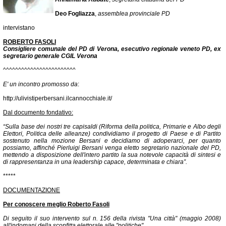
Deo Fogliazza
,
assemblea provinciale PD
intervistano
ROBERTO FASOLI
Consigliere comunale del PD di Verona, esecutivo regionale veneto PD, ex
segretario generale CGIL Verona
^^^^^^^^^^^^^^^^^^^^^^^^
E' un incontro promosso da
:
http://ulivistiperbersani.ilcannocchiale.it/
Dal documento fondativo:
“Sulla base dei nostri tre capisaldi (Riforma della politica, Primarie e Albo degli
Elettori, Politica delle alleanze) condividiamo il progetto di Paese e di Partito
sostenuto nella mozione Bersani e decidiamo di adoperarci, per quanto
possiamo, affinché Pierluigi Bersani venga eletto segretario nazionale del PD,
mettendo a disposizione dell'intero partito la sua notevole capacità di sintesi e
di rappresentanza in una leadership capace, determinata e chiara”.
*****
DOCUMENTAZIONE
Per conoscere meglio Roberto Fasoli
Di seguito il suo intervento sul n. 156 della rivista "Una città" (maggio 2008)
all'indomani della sconfitta elettorale alle "politiche".