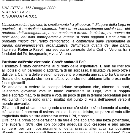
UNA CITTÀ n. 156 / maggio 2008
ROBERTO FASOLI
IL NUOVO A PAROLE
L’insuccesso fra i giovani, lo smottamento fra gli operai, il dilagare della Lega in
provincia, è un risultato elettorale frutto di un sommovimento sociale ben più
profondo dell’immaginabile, e che continua a trovare la sinistra, ma questo da
molti anni, del tutto impreparata; a questo si sono aggiunti i tanti errori e
problemi irrisolti del Partito democratico, a cominciare dalle candidature di
parata, dall’evanescenza organizzativa, dall’irrisolta dualità dei due partiti.
Intervista
Roberto Fasoli
, già segretario generale della Cgil di Verona, tra i
fondatori del Pd, insegnante, vive a Verona.
Partiamo dall’esito elettorale. Com’è andato il Pd?
Il risultato è stato certamente al di sotto delle aspettative. E non mi riferisco
all’ipotesi di un pareggio o addirittura di un sorpasso. Il risultato va poco oltre i
dati della Camera delle elezioni precedenti e presenta uno scarto tra Camera e
Senato che segnala che non è affatto vero che noi abbiamo fatto presa nelle
fasce giovanili.
Se andiamo a vedere la scomposizione scopriamo che, almeno al nord,
l’elettorato giovanile vota in modo consistente la Lega, vota il doppio
dell’elettorato maturo la destra e vota un poco di più in termini percentuali per il
Pd, quindi non ci sono grandi risultati dal punto di vista dell’appeal verso il
mondo giovanile.
Gli analisti poi ci stanno spiegando che non c’è stato lo sfondamento al centro,
c’è stato un fenomeno di astensionismo di centrosinistra, un pezzo di voto utile
traghettato dalla sinistra alternativa verso il Pd, e basta.
Direi che la prima considerazione da fare è che abbiamo una forza potenziale,
che supera il 30%, che con politiche adeguate può crescere e può anche
spingere per un riposizionamento della sinistra alternativa su posizioni
riformiste ancorché radicali (invece che genericamente di contestazione). Però