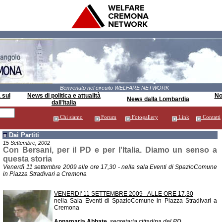
Benvenuto nel circuito WELFARE NETWORK
 sul
News di politica e attualità
Not
News dalla Lombardia
dall'Italia
Chi siamo
Forum
Fotogallery
Link
Contatti
Dai Partiti
15 Settembre, 2002
Con Bersani, per il PD e per l'Italia. Diamo un senso a
questa storia
Venerdì 11 settembre 2009 alle ore 17,30 - nella sala Eventi di SpazioComune
in Piazza Stradivari a Cremona
VENERDI' 11 SETTEMBRE 2009 - ALLE ORE 17,30
nella Sala Eventi di SpazioComune in Piazza Stradivari a
Cremona
Annamaria Abbate
,
segretaria cittadina del PD