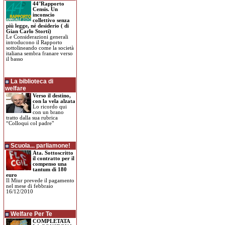
44°Rapporto
Censis. Un
inconscio
collettivo senza
più legge, né desiderio ( di
Gian Carlo Storti)
Le Considerazioni generali
introducono il Rapporto
sottolineando come la società
italiana sembra franare verso
il basso
La biblioteca di
welfare
Verso il destino,
con la vela alzata
Lo ricordo qui
con un brano
tratto dalla sua rubrica
“Colloqui col padre"
Scuola... parliamone!
Ata. Sottoscritto
il contratto per il
compenso una
tantum di 180
euro
Il Miur prevede il pagamento
nel mese di febbraio
16/12/2010
Welfare Per Te
COMPLETATA