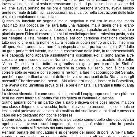
investiva i nominati, al resto ci pensavano i partiti. Il processo di costruzione del
Pd, che aveva portato tre milioni e mezzo di persone a votare, aveva mosso
gente normale di tutti i tipi, associazioni, quant’altro, nella costruzione delle liste
è stato completamente cancellato.
Questo ha lanciato un segnale molto negativo e chi era in qualche modo
vaccinato alla politica se ne sarà fatta una ragione, ma a quelli che si erano
avvicinati per la prima volta con passione, e magari qualche ambizione, certo è
piaciuta poco l’idea di essere piazzati al venticinquesimo-trentesimo posto, solo
per riempire le liste, mentre alla testa si era con certosina attenzione collocato
tutto quello che era la nomenklatura legata ai poteri dentro ai partiti. Insomma
all’operazione annunciata non è corrisposta alcuna pratica concreta. Si è fatto
un gran parlare del talento, ma nella costruzione delle liste, la rappresentatività
e le capacità sono apparse assolutamente discutibili. Poi ci sono anche altre
cose che non mi sono piaciute. Non si può correre con il paracadute. Si è detto:
“Anna Finocchiaro ha fatto un grandissimo gesto per correre in Sicilia”.
Benissimo, però allora doveva correre in Sicilia sul serio. Non è che puoi
correre solo se vinci e poi se perdi te ne torni a fare il capogruppo del Senato,
perché a quei siciliani a cui hai detto che volevi occuparti della Sicilia cosa gli
racconti? Che siccome hai perso… Ma allora era meglio lasciare la Borsellino,
che aveva dato un’ottima prova di sé, e poi è rimasta lì a sfangarsi tutta quanta
la baracca.
La stessa vicenda di come sono stati nominati i capigruppo sembrava più una
resa dei conti interna al partito che l’esigenza di cambiare qualcosa.
Siamo apparsi come un partito che a parole diceva delle cose nuove, ma con
una classe dirigente tutta vecchia, frutto delle vicende precedenti e con qualche
testimonial prelevato dalla sera alla mattina dai suoi lavori quotidiani e messo a
capo del Pd destando non poche sorprese.
L’uomo solo al comando, Veltroni, era percepito come quello che decideva su
ogni cosa attraverso i suoi luogotenenti. Insomma è evidente che in questa
vicenda il partito si è rivelato del tutto inadeguato.
Per non parlare del linguaggio e in generale del modo di porsi. A me ha fatto
sorridere, ma anche un po’ inorridire, il fatto che gli organismi venissero