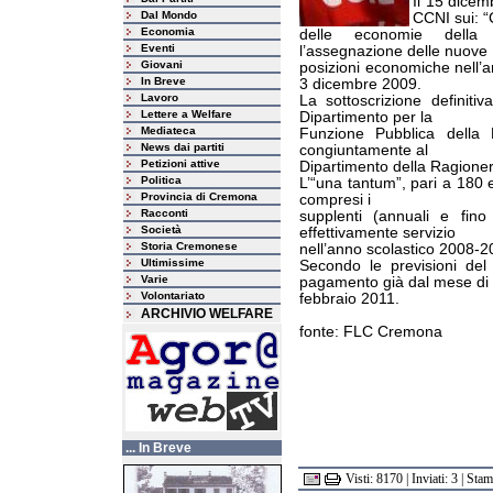
Il 15 dicemb
Dal Mondo
CCNI sui: “C
Economia
delle economie della s
Eventi
l’assegnazione delle nuove
Giovani
posizioni economiche nell’are
In Breve
3 dicembre 2009.
Lavoro
La sottoscrizione definiti
Lettere a Welfare
Dipartimento per la
Mediateca
Funzione Pubblica della P
News dai partiti
congiuntamente al
Petizioni attive
Dipartimento della Ragioner
Politica
L’“una tantum”, pari a 180 e
Provincia di Cremona
compresi i
Racconti
supplenti (annuali e fin
Società
effettivamente servizio
Storia Cremonese
nell’anno scolastico 2008-2
Ultimissime
Secondo le previsioni de
Varie
pagamento già dal mese di
Volontariato
febbraio 2011.
ARCHIVIO WELFARE
fonte: FLC Cremona
... In Breve
Visti: 8170 | Inviati: 3 | Sta