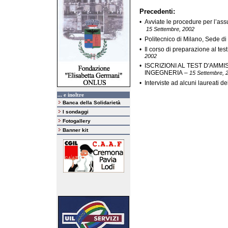
Precedenti:
•
Avviate le procedure per l’as
15 Settembre, 2002
•
Politecnico di Milano, Sede 
•
Il corso di preparazione al te
2002
•
ISCRIZIONI AL TEST D'AMMI
INGEGNERIA
–
15 Settembre, 
•
Interviste ad alcuni laureati d
... e inoltre
Banca della Solidarietà
I sondaggi
Fotogallery
Banner kit