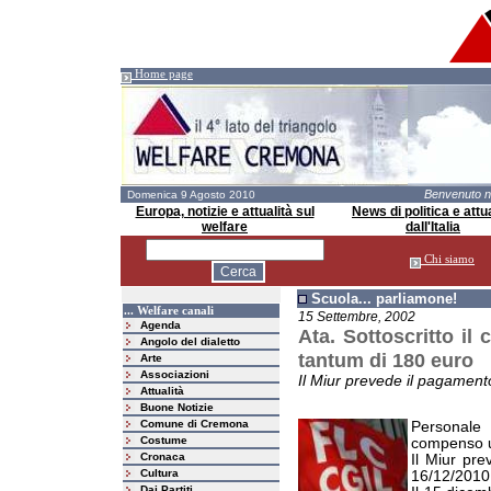
Home page
Benvenuto 
Domenica 9 Agosto 2010
Europa, notizie e attualità sul
News di politica e attua
welfare
dall'Italia
Chi siamo
Scuola... parliamone!
... Welfare canali
15 Settembre, 2002
Agenda
Ata. Sottoscritto il
Angolo del dialetto
tantum di 180 euro
Arte
Associazioni
Il Miur prevede il pagament
Attualità
Buone Notizie
Comune di Cremona
Personale 
Costume
compenso u
Cronaca
Il Miur pr
Cultura
16/12/2010
Dai Partiti