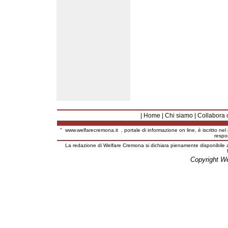
|
Home
|
Chi siamo
|
Collabora 
"
www.welfarecremona.it
, portale di informazione on line, è iscritto ne
respo
La redazione di Welfare Cremona si dichiara pienamente disponibile a
Copyright W