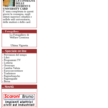
LA CONSEGNA
DELLE
STUDENT E
UNIVERSITY CARD
E' stata completata in questi
giorni la consegna, negli
istituti superiori cittadini e
nellele sedi universitarie,
delle student e delle card.
... Fotogallery
La Fotogallery di
Welfare Cremona
Ultima Vignetta
... Speciale on line
-
Previsioni del tempo
-
Libri
-
Programmi TV
-
Lotteria
-
Oroscopo
-
Cambia Valuta
-
Euroconvertitore
-
Traduttore
-
Paginebianche
-
Paginegialle
-
Borsa
... Novità