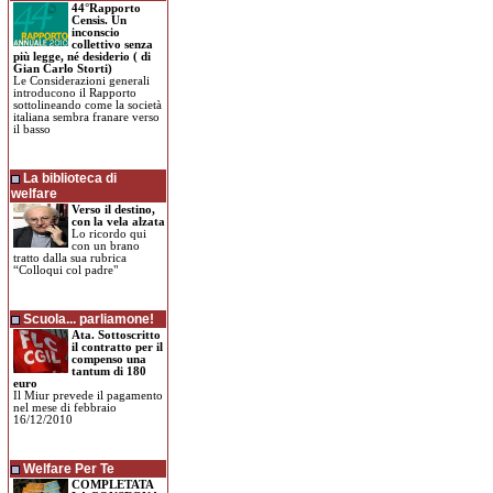
44°Rapporto
Censis. Un
inconscio
collettivo senza
più legge, né desiderio ( di
Gian Carlo Storti)
Le Considerazioni generali
introducono il Rapporto
sottolineando come la società
italiana sembra franare verso
il basso
La biblioteca di
welfare
Verso il destino,
con la vela alzata
Lo ricordo qui
con un brano
tratto dalla sua rubrica
“Colloqui col padre"
Scuola... parliamone!
Ata. Sottoscritto
il contratto per il
compenso una
tantum di 180
euro
Il Miur prevede il pagamento
nel mese di febbraio
16/12/2010
Welfare Per Te
COMPLETATA