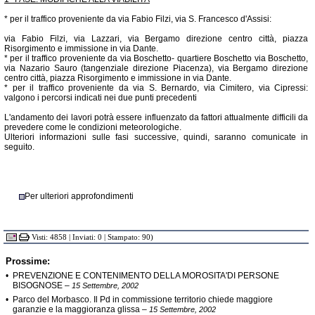
* per il traffico proveniente da via Fabio Filzi, via S. Francesco d'Assisi:
via Fabio Filzi, via Lazzari, via Bergamo direzione centro città, piazza
Risorgimento e immissione in via Dante.
* per il traffico proveniente da via Boschetto- quartiere Boschetto via Boschetto,
via Nazario Sauro (tangenziale direzione Piacenza), via Bergamo direzione
centro città, piazza Risorgimento e immissione in via Dante.
* per il traffico proveniente da via S. Bernardo, via Cimitero, via Cipressi:
valgono i percorsi indicati nei due punti precedenti
L'andamento dei lavori potrà essere influenzato da fattori attualmente difficili da
prevedere come le condizioni meteorologiche.
Ulteriori informazioni sulle fasi successive, quindi, saranno comunicate in
seguito.
Per ulteriori approfondimenti
Visti: 4858 | Inviati: 0 | Stampato: 90)
Prossime:
•
PREVENZIONE E CONTENIMENTO DELLA MOROSITA'DI PERSONE
BISOGNOSE
–
15 Settembre, 2002
•
Parco del Morbasco. Il Pd in commissione territorio chiede maggiore
garanzie e la maggioranza glissa
–
15 Settembre, 2002