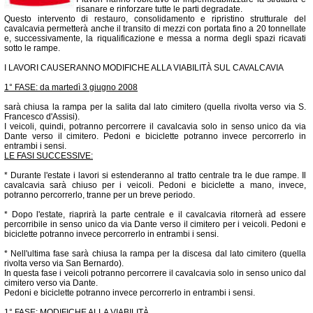
risanare e rinforzare tutte le parti degradate.
Questo intervento di restauro, consolidamento e ripristino strutturale del
cavalcavia permetterà anche il transito di mezzi con portata fino a 20 tonnellate
e, successivamente, la riqualificazione e messa a norma degli spazi ricavati
sotto le rampe.
I LAVORI CAUSERANNO MODIFICHE ALLA VIABILITÀ SUL CAVALCAVIA
1° FASE: da martedì 3 giugno 2008
sarà chiusa la rampa per la salita dal lato cimitero (quella rivolta verso via S.
Francesco d'Assisi).
I veicoli, quindi, potranno percorrere il cavalcavia solo in senso unico da via
Dante verso il cimitero. Pedoni e biciclette potranno invece percorrerlo in
entrambi i sensi.
LE FASI SUCCESSIVE:
* Durante l'estate i lavori si estenderanno al tratto centrale tra le due rampe. Il
cavalcavia sarà chiuso per i veicoli. Pedoni e biciclette a mano, invece,
potranno percorrerlo, tranne per un breve periodo.
* Dopo l'estate, riaprirà la parte centrale e il cavalcavia ritornerà ad essere
percorribile in senso unico da via Dante verso il cimitero per i veicoli. Pedoni e
biciclette potranno invece percorrerlo in entrambi i sensi.
* Nell'ultima fase sarà chiusa la rampa per la discesa dal lato cimitero (quella
rivolta verso via San Bernardo).
In questa fase i veicoli potranno percorrere il cavalcavia solo in senso unico dal
cimitero verso via Dante.
Pedoni e biciclette potranno invece percorrerlo in entrambi i sensi.
1° FASE: MODIFICHE ALLA VIABILITÀ