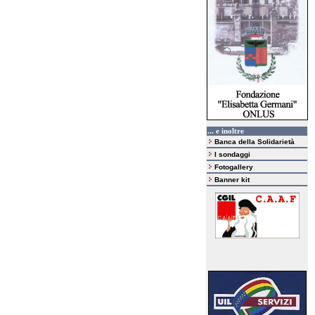
... e inoltre
Banca della Solidarietà
I sondaggi
Fotogallery
Banner kit