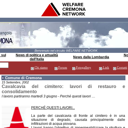
Benvenuto nel circuito WELFARE NETWORK
 sul
News di politica e attualità
Not
News dalla Lombardia
dall'Italia
Chi siamo
Forum
Fotogallery
Link
Contatti
Comune di Cremona
15 Settembre, 2002
Cavalcavia del cimitero: lavori di restauro e
consolidamento
I lavoro partiranno martedì 3 giugno - Perché questi lavori ....
PERCHÉ QUESTI LAVORI...
La parte del cavalcavia di fronte al cimitero è in una
situazione di degrado, causata principalmente dalle
infiltrazioni di acqua piovana.
I lavori hanno l'obiettivo di impermeabilizzare la struttura e