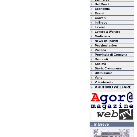
Dal Mondo
Economia
Eventi
Giovani
In Breve
Lavoro
Lettere a Welfare
Mediateca
News dai partiti
Petizioni attive
Politica
Provincia di Cremona
Racconti
Società
Storia Cremonese
Ultimissime
Varie
Volontariato
ARCHIVIO WELFARE
... In Breve