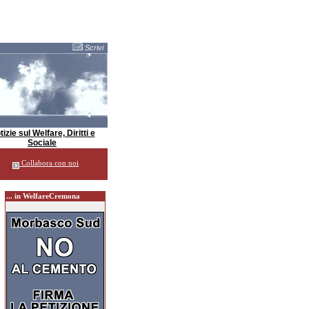
Scrivi
izie sul Welfare, Diritti e
Sociale
Collabora con noi
... in WelfareCremona