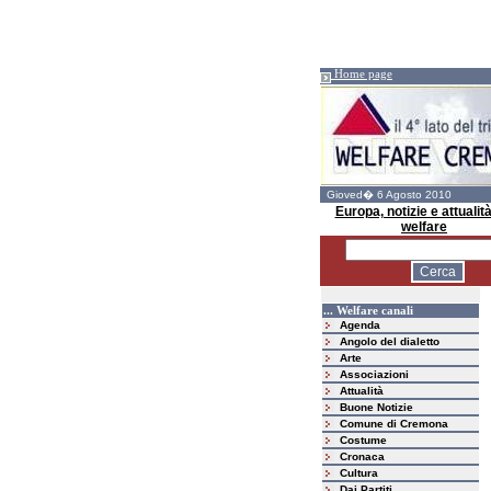
Home page
Gioved� 6 Agosto 2010
Europa, notizie e attualità
welfare
... Welfare canali
Agenda
Angolo del dialetto
Arte
Associazioni
Attualità
Buone Notizie
Comune di Cremona
Costume
Cronaca
Cultura
Dai Partiti