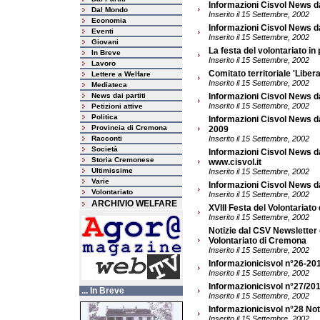
Informazioni Cisvol News d
Dal Mondo
Inserito il 15 Settembre, 2002
Economia
Informazioni Cisvol News d
Eventi
Inserito il 15 Settembre, 2002
Giovani
La festa del volontariato i
In Breve
Inserito il 15 Settembre, 2002
Lavoro
Comitato territoriale 'Liber
Lettere a Welfare
Inserito il 15 Settembre, 2002
Mediateca
News dai partiti
Informazioni Cisvol News d
Inserito il 15 Settembre, 2002
Petizioni attive
Politica
Informazioni Cisvol News da
Provincia di Cremona
2009
Racconti
Inserito il 15 Settembre, 2002
Società
Informazioni Cisvol News d
Storia Cremonese
www.cisvol.it
Ultimissime
Inserito il 15 Settembre, 2002
Varie
Informazioni Cisvol News d
Volontariato
Inserito il 15 Settembre, 2002
ARCHIVIO WELFARE
XVIII Festa del Volontariato
Inserito il 15 Settembre, 2002
Notizie dal CSV Newsletter d
Volontariato di Cremona
Inserito il 15 Settembre, 2002
Informazionicisvol n°26-201
Inserito il 15 Settembre, 2002
Informazionicisvol n°27/201
... In Breve
Inserito il 15 Settembre, 2002
Informazionicisvol n°28 Noti
Inserito il 15 Settembre, 2002