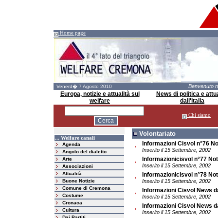
Home page
Benvenuto 
Venerd� 7 Agosto 2010
Europa, notizie e attualità sul
News di politica e attua
welfare
dall'Italia
Chi siamo
Volontariato
... Welfare canali
Informazioni Cisvol n°76 Not
Agenda
Inserito il 15 Settembre, 2002
Angolo del dialetto
Informazionicisvol n°77 Not
Arte
Inserito il 15 Settembre, 2002
Associazioni
Attualità
Informazionicisvol n°78 Not
Buone Notizie
Inserito il 15 Settembre, 2002
Comune di Cremona
Informazioni Cisvol News da
Costume
Inserito il 15 Settembre, 2002
Cronaca
Informazioni Cisvol News d
Cultura
Inserito il 15 Settembre, 2002
Dai Partiti