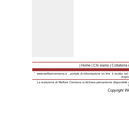
|
Home
|
Chi siamo
|
Collabora 
"
www.welfarecremona.it
, portale di informazione on line, è iscritto ne
respo
La redazione di Welfare Cremona si dichiara pienamente disponibile a
Copyright W