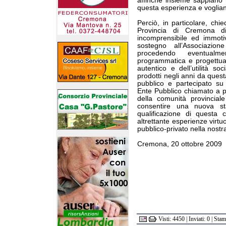
affinché insieme sappiano r
questa esperienza e vogliano
Perciò, in particolare, chi
Provincia di Cremona d
incomprensibile ed immoti
sostegno all’Associazio
procedendo eventualm
programmatica e progettual
autentico e dell’utilità soc
prodotti negli anni da ques
pubblico e partecipato s
Ente Pubblico chiamato a per
della comunità provincia
consentire una nuova sta
qualificazione di questa 
altrettante esperienze virtu
pubblico-privato nella nost
Cremona, 20 ottobre 2009
Visti: 4450 | Inviati: 0 | Sta