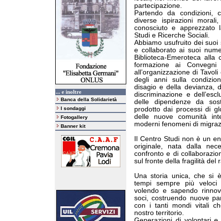
partecipazione.
Partendo da condizioni, co
diverse ispirazioni morali,
conosciuto e apprezzato la
Studi e Ricerche Sociali.
Abbiamo usufruito dei suoi s
e collaborato ai suoi numer
Biblioteca-Emeroteca alla 
formazione ai Convegni d
all’organizzazione di Tavoli 
degli anni sulla condizio
disagio e della devianza, de
... e inoltre
discriminazione e dell’esc
Banca della Solidarietà
delle dipendenze da sos
I sondaggi
prodotto dai processi di glo
delle nuove comunità inte
Fotogallery
moderni fenomeni di migraz
Banner kit
Il Centro Studi non è un en
originale, nata dalla ne
confronto e di collaborazion
sul fronte della fragilità del
Una storia unica, che si è
tempi sempre più veloci 
volendo e sapendo rinnov
soci, costruendo nuove par
con i tanti mondi vitali 
nostro territorio.
Generazioni di volontari e o