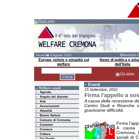
Home page
Benvenuto 
Gioved� 6 Agosto 2010
Europa, notizie e attualità sul
News di politica e attua
welfare
dall'Italia
Chi siamo
Eventi
... Welfare canali
15 Settembre, 2002
Agenda
Firma l'appello a so
Angolo del dialetto
A causa della recessione de
Arte
Centro Studi e Ricerche so
Associazioni
gravissime difficoltà
Attualità
Buone Notizie
Comune di Cremona
Firma l'app
Costume
A causa d
Cronaca
Cremona, l
Cultura
sociali di 
Dai Partiti