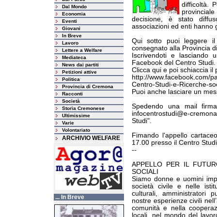
difficoltà.
Dal Mondo
provincial
Economia
decisione, è stato diff
Eventi
associazioni ed enti hanno g
Giovani
In Breve
Qui sotto puoi leggere il 
Lavoro
consegnato alla Provincia d
Lettere a Welfare
Iscrivendoti e lasciando
Mediateca
Facebook del Centro Studi.
News dai partiti
Clicca qui e poi schiaccia il
Petizioni attive
http://www.facebook.com/p
Politica
Centro-Studi-e-Ricerche-s
Provincia di Cremona
Puoi anche lasciare un mess
Racconti
Società
Spedendo una mail firma
Storia Cremonese
infocentrostudi@e-cremon
Ultimissime
Studi".
Varie
Volontariato
Fimando l'appello cartaceo
ARCHIVIO WELFARE
17.00 presso il Centro Stud
--
APPELLO PER IL FUTU
SOCIALI
Siamo donne e uomini impe
società civile e nelle isti
culturali, amministratori pu
... In Breve
nostre esperienze civili nel
comunità e nella cooperazio
locali, nel mondo del lavoro