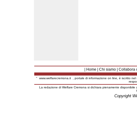
|
Home
|
Chi siamo
|
Collabora 
"
www.welfarecremona.it
, portale di informazione on line, è iscritto ne
respo
La redazione di Welfare Cremona si dichiara pienamente disponibile a
Copyright W