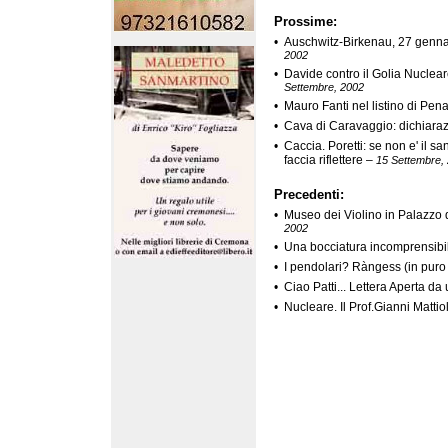
Prossime:
•
Auschwitz-Birkenau, 27 genna
2002
•
Davide contro il Golia Nucleare
Settembre, 2002
•
Mauro Fanti nel listino di Pena
•
Cava di Caravaggio: dichiara
•
Caccia. Poretti: se non e' il 
faccia riflettere
–
15 Settembre,
Precedenti:
•
Museo dei Violino in Palazzo 
2002
•
Una bocciatura incomprensibi
•
I pendolari? Ràngess (in puro
•
Ciao Patti... Lettera Aperta da
•
Nucleare. Il Prof.Gianni Matti