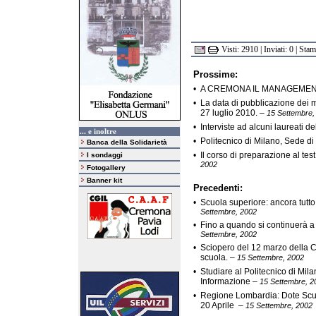
Visti: 2910 | Inviati: 0 | Sta
Prossime:
•
A CREMONA IL MANAGEMEN
•
La data di pubblicazione dei m
27 luglio 2010.
–
15 Settembre,
•
Interviste ad alcuni laureati d
... e inoltre
•
Politecnico di Milano, Sede 
Banca della Solidarietà
•
Il corso di preparazione al te
I sondaggi
2002
Fotogallery
Banner kit
Precedenti:
•
Scuola superiore: ancora tutto
Settembre, 2002
•
Fino a quando si continuerà a
Settembre, 2002
•
Sciopero del 12 marzo della C
scuola.
–
15 Settembre, 2002
•
Studiare al Politecnico di Mi
Informazione
–
15 Settembre, 2
•
Regione Lombardia: Dote Scuola
20 Aprile
–
15 Settembre, 2002