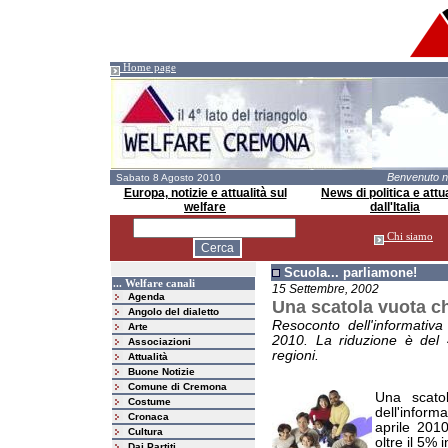
Home page
Benvenuto 
Sabato 8 Agosto 2010
Europa, notizie e attualità sul
News di politica e attua
welfare
dall'Italia
Chi siamo
Scuola... parliamone!
... Welfare canali
15 Settembre, 2002
Agenda
Una scatola vuota c
Angolo del dialetto
Resoconto dell'informativa 
Arte
2010. La riduzione è del 
Associazioni
regioni.
Attualità
Buone Notizie
Comune di Cremona
Una scato
Costume
dell'inform
Cronaca
aprile 201
Cultura
oltre il 5% 
Dai Partiti