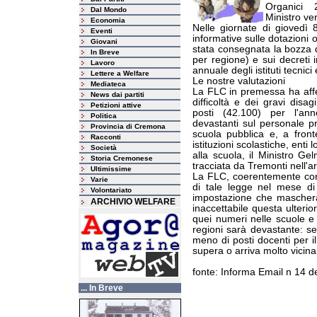
Organici 
Dal Mondo
Ministro vers
Economia
Nelle giornate di giovedì 
Eventi
informative sulle dotazioni 
Giovani
stata consegnata la bozza di
In Breve
per regione) e sui decreti in
Lavoro
annuale degli istituti tecnici
Lettere a Welfare
Le nostre valutazioni
Mediateca
La FLC in premessa ha affe
News dai partiti
difficoltà e dei gravi disag
Petizioni attive
posti (42.100) per l'ann
Politica
devastanti sul personale pr
Provincia di Cremona
scuola pubblica e, a front
Racconti
istituzioni scolastiche, enti l
Società
alla scuola, il Ministro Gel
Storia Cremonese
tracciata da Tremonti nell'a
Ultimissime
La FLC, coerentemente con 
Varie
di tale legge nel mese di
Volontariato
impostazione che maschera 
ARCHIVIO WELFARE
inaccettabile questa ulteriore
quei numeri nelle scuole e s
regioni sarà devastante: se
meno di posti docenti per il
supera o arriva molto vicina
fonte: Informa Email n 14
... In Breve