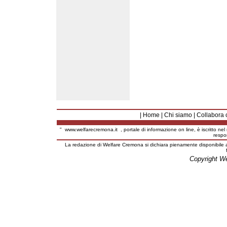
|
Home
|
Chi siamo
|
Collabora 
"
www.welfarecremona.it
, portale di informazione on line, è iscritto ne
respo
La redazione di Welfare Cremona si dichiara pienamente disponibile a
Copyright W