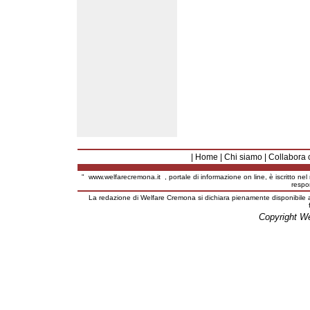
|
Home
|
Chi siamo
|
Collabora 
"
www.welfarecremona.it
, portale di informazione on line, è iscritto ne
respo
La redazione di Welfare Cremona si dichiara pienamente disponibile a
Copyright W