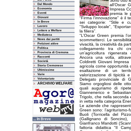
Sono otto l
Dal Mondo
all’Oscar 
Economia
Impresa Cold
Eventi
premia le p
Giovani
“Firma l'innovazione” è il t
In Breve
sei categorie: “Stile e cu
Lavoro
“Sviluppo locale”, “Esportar
Lettere a Welfare
la filiera”.
Mediateca
“L’Oscar Green premia l’or
News dai partiti
scommetterci. Le sensibilit
Petizioni attive
vivacità, la creatività da par
Politica
collegamento tra chi c
Provincia di Cremona
un’agricoltura rigenerata
Racconti
Ancora una volta, attrav
Società
Coldiretti Giovani Impresa 
Storia Cremonese
agricola come opportunità 
Ultimissime
esaltazione di un territ
Varie
valorizzazione di tipicità
Volontariato
Delegato provinciale di 
ARCHIVIO WELFARE
Siamo orgogliosi delle ott
quali auguriamo di ripete
Giannenerico e Sebastian
Trigolo, che nella seconda e
in vetta nella categoria Energ
Le aziende che rappresenter
Green sono: l’agriturismo-fa
Buoli (Torricella del Pizz
(Gallignano di Soncino),
... In Breve
Gianfranco Mandotti (Scann
fattoria didattica “Il C