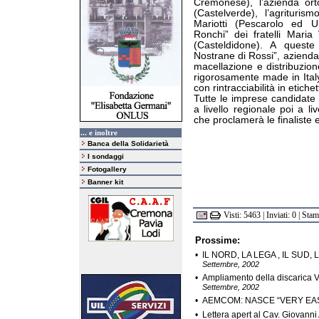
Cremonese), l’azienda orto
(Castelverde), l’agriturismo
Mariotti (Pescarolo ed Uni
Ronchi” dei fratelli Maria
(Casteldidone). A queste 
Nostrane di Rossi”, azienda
macellazione e distribuzion
rigorosamente made in Italy
con rintracciabilità in etich
Tutte le imprese candidate
a livello regionale poi a li
che proclamerà le finaliste e,
... e inoltre
Banca della Solidarietà
I sondaggi
Fotogallery
Banner kit
Visti: 5463 | Inviati: 0 | Sta
Prossime:
•
IL NORD, LA LEGA , IL SUD, L
Settembre, 2002
•
Ampliamento della discarica V
Settembre, 2002
•
AEMCOM: NASCE “VERY EAS
•
Lettera apert al Cav. Giovanni 