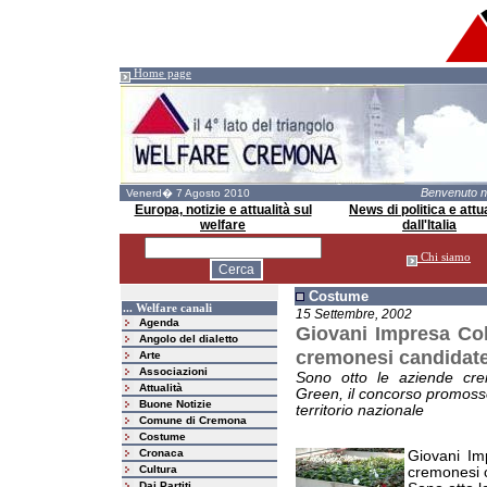
Home page
Benvenuto 
Venerd� 7 Agosto 2010
Europa, notizie e attualità sul
News di politica e attua
welfare
dall'Italia
Chi siamo
Costume
... Welfare canali
15 Settembre, 2002
Agenda
Giovani Impresa Col
Angolo del dialetto
cremonesi candidate
Arte
Associazioni
Sono otto le aziende crem
Attualità
Green, il concorso promosso 
Buone Notizie
territorio nazionale
Comune di Cremona
Costume
Cronaca
Giovani Im
Cultura
cremonesi 
Dai Partiti