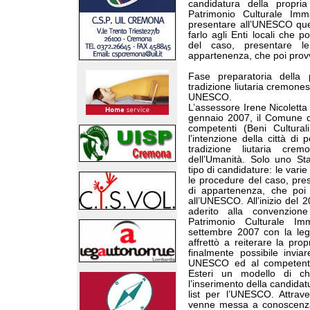
candidatura della propria
Patrimonio Culturale Imm
presentare all’UNESCO ques
farlo agli Enti locali che
del caso, presentare le
appartenenza, che poi prov
Fase preparatoria della 
tradizione liutaria cremone
UNESCO.
L’assessore Irene Nicoletta
gennaio 2007, il Comune di
competenti (Beni Cultural
l’intenzione della città di
tradizione liutaria cre
dell’Umanità. Solo uno S
tipo di candidature: le vari
le procedure del caso, pres
di appartenenza, che poi 
all’UNESCO. All’inizio del 2
aderito alla convenzio
Patrimonio Culturale Im
settembre 2007 con la leg
affrettò a reiterare la pro
finalmente possibile invia
UNESCO ed al competente f
Esteri un modello di che
l’inserimento della candidat
list per l’UNESCO. Attrave
venne messa a conoscenza