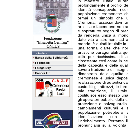
in maestro liutaio: dura
profondamente il profilo de
identità consapevole, rico
popolazione cremonese che 
ormai un simbolo che u
Cremona, associandovi un
artistica e facendone non s
e soprattutto segno di preci
da renderla unica al mond
dato vita a strumenti ad ar
mondo: è quindi intuibile 
una forma d’arte che non
artistiche paragonabili a qu
... e inoltre
città pur ricchissima di a
Banca della Solidarietà
circostante così come in ne
I sondaggi
della capacità e delle qual
Fotogallery
severa tradizione di insegn
Banner kit
dimostrata dalla qualità d
cremonese è unica deposi
realizzazione di autentici c
custoditi gli attrezzi, le f
tale tradizione, il liutai
costituisce esso stesso un
gli operatori pubblici della
protezione e salvaguardia 
cambiamenti culturali e s
popolazione potrebbero af
identificazione con l
l’indebolimento. Pertanto
pronunciarsi sulla volontà