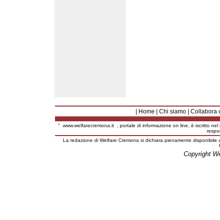
|
Home
|
Chi siamo
|
Collabora 
"
www.welfarecremona.it
, portale di informazione on line, è iscritto ne
respo
La redazione di Welfare Cremona si dichiara pienamente disponibile a
Copyright W