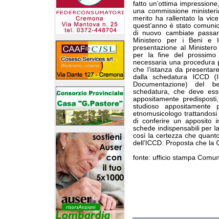
fatto un’ottima impressione
una commissione ministeri
merito ha rallentato la vice
quest’anno è stato comunic
di nuovo cambiate passand
Ministero per i Beni e le
presentazione al Minister
per la fine del prossimo
necessaria una procedura pi
che l’istanza da presentar
dalla schedatura ICCD (I
Documentazione) del b
schedatura, che deve esse
appositamente predispost
studioso appositamente
etnomusicologo trattandosi d
di conferire un apposito i
schede indispensabili per 
così la certezza che quanto 
dell’ICCD. Proposta che la 
fonte: ufficio stampa Comu