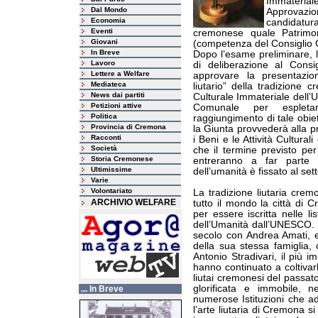
Immateriale
Dal Mondo
Approvazio
Economia
candidatura
Eventi
cremonese quale Patrimon
Giovani
(competenza del Consiglio 
In Breve
Dopo l’esame preliminare, 
Lavoro
di deliberazione al Cons
Lettere a Welfare
approvare la presentazio
Mediateca
liutario” della tradizione
News dai partiti
Culturale Immateriale dell
Petizioni attive
Comunale per espleta
Politica
raggiungimento di tale obie
Provincia di Cremona
la Giunta provvederà alla pr
Racconti
i Beni e le Attività Cultural
Società
che il termine previsto pe
Storia Cremonese
entreranno a far parte d
Ultimissime
dell’umanità è fissato al se
Varie
Volontariato
La tradizione liutaria cre
ARCHIVIO WELFARE
tutto il mondo la città di 
per essere iscritta nelle l
dell’Umanità dall’UNESCO. 
secolo con Andrea Amati, e
della sua stessa famiglia, 
Antonio Stradivari, il più im
hanno continuato a coltivarl
liutai cremonesi del passat
glorificata e immobile, n
... In Breve
numerose Istituzioni che ad
l’arte liutaria di Cremona 