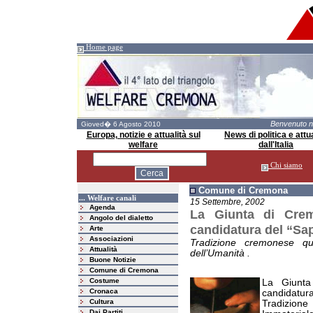
Home page
Benvenuto 
Gioved� 6 Agosto 2010
Europa, notizie e attualità sul
News di politica e attua
welfare
dall'Italia
Chi siamo
Comune di Cremona
... Welfare canali
15 Settembre, 2002
Agenda
La Giunta di Crem
Angolo del dialetto
candidatura del “Sape
Arte
Associazioni
Tradizione cremonese qua
Attualità
dell’Umanità .
Buone Notizie
Comune di Cremona
Costume
La Giunta
Cronaca
candidatura 
Cultura
Tradizione
Dai Partiti