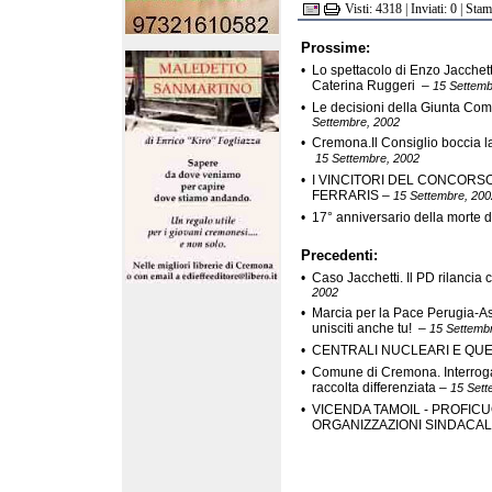
Visti: 4318 | Inviati: 0 | Sta
Prossime:
•
Lo spettacolo di Enzo Jacchett
Caterina Ruggeri
–
15 Settemb
•
Le decisioni della Giunta Co
Settembre, 2002
•
Cremona.Il Consiglio boccia l
15 Settembre, 2002
•
I VINCITORI DEL CONCORSO
FERRARIS
–
15 Settembre, 200
•
17° anniversario della morte 
Precedenti:
•
Caso Jacchetti. Il PD rilancia
2002
•
Marcia per la Pace Perugia-As
unisciti anche tu!
–
15 Settemb
•
CENTRALI NUCLEARI E QUE
•
Comune di Cremona. Interrogaz
raccolta differenziata
–
15 Sett
•
VICENDA TAMOIL - PROFICU
ORGANIZZAZIONI SINDACAL