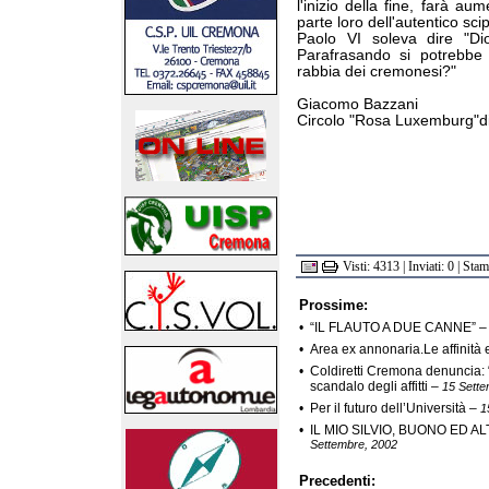
l'inizio della fine, farà a
parte loro dell'autentico sci
Paolo VI soleva dire "Dio
Parafrasando si potrebbe d
rabbia dei cremonesi?"
Giacomo Bazzani
Circolo "Rosa Luxemburg"di
Visti: 4313 | Inviati: 0 | Sta
Prossime:
•
“IL FLAUTO A DUE CANNE”
•
Area ex annonaria.Le affinità 
•
Coldiretti Cremona denuncia: “
scandalo degli affitti
–
15 Sette
•
Per il futuro dell’Università
–
1
•
IL MIO SILVIO, BUONO ED ALT
Settembre, 2002
Precedenti: