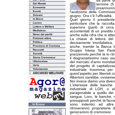
da parte d
Dal Mondo
termine (5
Economia
preannunci
Eventi
l'audizione della Commiss
Giovani
giugno. Ora c'è l'ufficialità.
In Breve
Quel giorno il presidente
Lavoro
particolare che la raccolt
Lettere a Welfare
superiore (parlò di circ
Mediateca
accontentati di un prestito i
News dai partiti
anche sulla cifra che si atte
Petizioni attive
La chiave di lettura del
Politica
decisamente trionfalistica;
Provincia di Cremona
anche, tramite la Banca In
Racconti
Gruppo Intesa San Paolo
Società
prezzemolo perché te lo ritro
Storia Cremonese
il disgraziatissimo caso sia
Ultimissime
del mercato d'armi mondial
Varie
del progetto di capitaliz
Volontariato
industriale. Insomma, per 
ARCHIVIO WELFARE
quest'aspetto per liberisti 
Albertoni sarebbe, ovviament
Noi invece diamo una divers
L'interesse delle banche
industriale di LGH, o a
paragonabile a quello dei
sangue. Loro, le banche, n
presupposti perché la facc
sono indentici ad altre 
... In Breve
ritroveranno proprietarie d
generazioni di cremonesi.