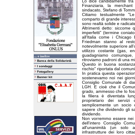
Lo dice candidamente tra 
Finanziaria, la merchant
sindacato, Stefano di Tomm
Citiamo testualmente "Le
comparto di grande interes
sono realtà solide e radicate 
Altrimenti detto: siccome 
imperfetti" (termine conia
all'Italia come i Chicago
Friedman stanno al rest
notevolmente superiore all'o
utilizzo costante (gas, e
guadagniamo comunque, 
... e inoltre
ritroviamo padroni di una mi
Banca della Solidarietà
Questo in buona sostanza s
I sondaggi
rischio" riportata dal comun
Fotogallery
In pratica questa operazio
Banner kit
sostenevamo noi nei giorni
Consiglio Comunale di dare 
LGH. E cioè che il Comu
grado, ammesso che lo foss
la filiera è diventata l
proprietario dei servizi
semplicemente un socio c
sapere che dividendo gli 
dividendo.
Non vorremmo essere nei p
dell'intero Consiglio Co
all'unanimità (un solo 
infrastrutture dei loro cit