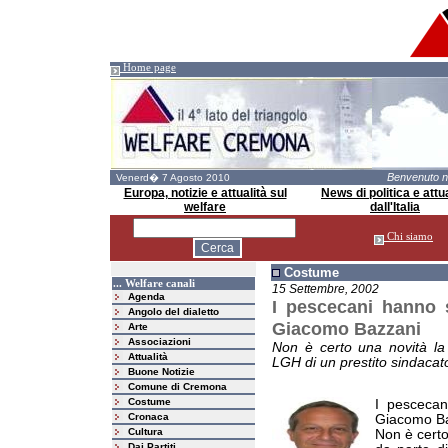
Home page
Benvenuto 
Venerd� 7 Agosto 2010
Europa, notizie e attualità sul
News di politica e attua
welfare
dall'Italia
Chi siamo
Costume
... Welfare canali
15 Settembre, 2002
Agenda
I pescecani hanno s
Angolo del dialetto
Giacomo Bazzani
Arte
Associazioni
Non è certo una novità la 
Attualità
LGH di un prestito sindacat
Buone Notizie
Comune di Cremona
Costume
I pescecan
Cronaca
Giacomo B
Cultura
Non è certo
Dai Partiti