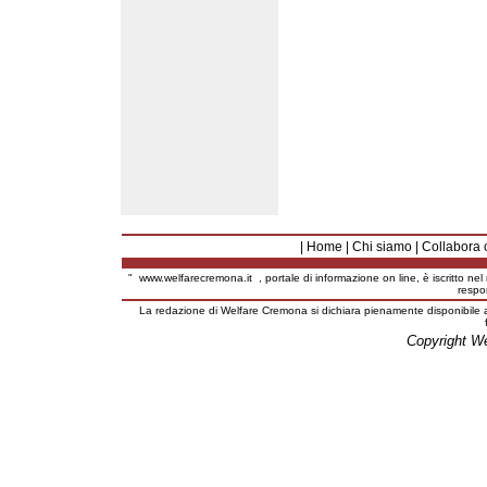
|
Home
|
Chi siamo
|
Collabora 
"
www.welfarecremona.it
, portale di informazione on line, è iscritto ne
respo
La redazione di Welfare Cremona si dichiara pienamente disponibile a
Copyright W