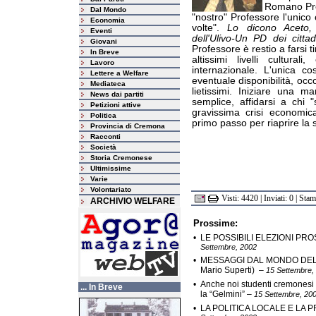
Romano Pro
Dal Mondo
"nostro" Professore l'unic
Economia
volte".
Lo dicono Aceto,
Eventi
dell'Ulivo-Un PD dei citt
Giovani
Professore è restio a farsi 
In Breve
altissimi livelli cultural
Lavoro
internazionale. L'unica c
Lettere a Welfare
eventuale disponibilità, oc
Mediateca
lietissimi. Iniziare una m
News dai partiti
semplice, affidarsi a chi 
Petizioni attive
gravissima crisi economic
Politica
primo passo per riaprire la 
Provincia di Cremona
Racconti
Società
Storia Cremonese
Ultimissime
Varie
Volontariato
Visti: 4420 | Inviati: 0 | Sta
ARCHIVIO WELFARE
Prossime:
•
LE POSSIBILI ELEZIONI PROS
Settembre, 2002
•
MESSAGGI DAL MONDO DELLA
Mario Superti)
–
15 Settembre,
•
Anche noi studenti cremonesi 
... In Breve
la “Gelmini”
–
15 Settembre, 20
•
LA POLITICA LOCALE E LA PRUD