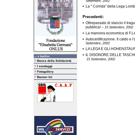
Settembre, 2002
•
La " Corrida" della Lega Lom
Precedenti:
•
Oltrepassato di slancio il trag
pubblica!
–
15 Settembre, 2002
•
La manovra economica di F.L
•
Autocertificazione. Il caldo e l
Settembre, 2002
•
LA LEGA E GLI HOHENSTAUFE
•
IL DISONORE DELLE TASCHE 
... e inoltre
15 Settembre, 2002
Banca della Solidarietà
I sondaggi
Fotogallery
Banner kit