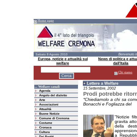
Home page
Benvenuto 
Sabato 8 Agosto 2010
Europa, notizie e attualità sul
News di politica e attua
welfare
dall'Italia
Chi siamo
Lettere a Welfare
... Welfare canali
15 Settembre, 2002
Agenda
Prodi potrebbe ritor
Angolo del dialetto
*Chiediamolo a chi sa come
Arte
Bonacchi e Fogliazza del
Associazioni
Attualità
Buone Notizie
"Notizie fi
Comune di Cremona
gravita att
Costume
della des
Cronaca
apprensione
Cultura
a Repubblic
Dai Partiti