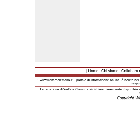
|
Home
|
Chi siamo
|
Collabora 
"
www.welfarecremona.it
, portale di informazione on line, è iscritto ne
respo
La redazione di Welfare Cremona si dichiara pienamente disponibile a
Copyright W