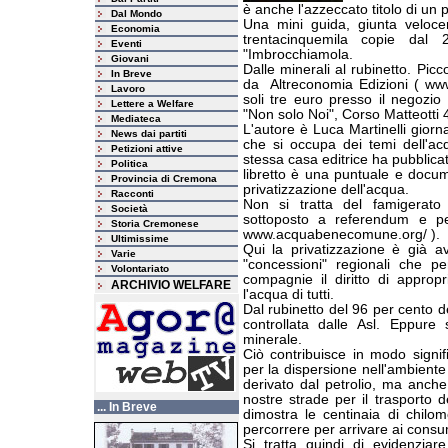
è anche l'azzeccato titolo di un 
Dal Mondo
Una mini guida, giunta veloce
Economia
trentacinquemila copie dal 
Eventi
"Imbrocchiamola.
Giovani
Dalle minerali al rubinetto. Pic
In Breve
da
Altreconomia Edizioni ( www.
Lavoro
soli tre euro presso il negozi
Lettere a Welfare
"Non solo Noi", Corso Matteotti 
Mediateca
L'autore è Luca Martinelli giorn
News dai partiti
che si occupa dei temi dell'a
Petizioni attive
stessa casa editrice ha pubblica
Politica
libretto è una puntuale e docum
Provincia di Cremona
privatizzazione dell'acqua.
Racconti
Non si tratta del famigerat
Società
sottoposto a referendum e p
Storia Cremonese
www.acquabenecomune.org/ ).
Ultimissime
Qui la privatizzazione è già a
Varie
"concessioni" regionali che pe
Volontariato
compagnie il diritto di appropr
ARCHIVIO WELFARE
l'acqua di tutti.
Dal rubinetto del 96 per cento d
controllata dalle Asl. Eppure
minerale.
Ciò contribuisce in modo signif
per la dispersione nell'ambiente o
derivato dal petrolio, ma anche
nostre strade per il trasporto d
... In Breve
dimostra le centinaia di chilo
percorrere per arrivare ai consu
Si tratta quindi di evidenziar