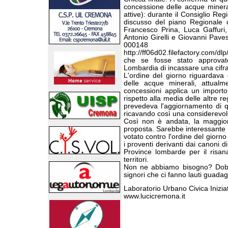
concessione delle acque minera
attive): durante il Consiglio R
discusso del piano Regionale di
Francesco Prina, Luca Gaffuri,
Antonio Girelli e Giovanni Paves
000148 sc
http://ff06d02.filefactory.com/d
che se fosse stato approvat
Lombardia di incassare una cifra
L'ordine del giorno riguardava g
delle acque minerali, attual
concessioni applica un importo
rispetto alla media delle altre r
prevedeva l'aggiornamento di q
ricavando così una considerevole 
Così non è andata, la maggio
proposta. Sarebbe interessante 
votato contro l'ordine del giorno
i proventi derivanti dai canoni 
Province lombarde per il risan
territori.
Non ne abbiamo bisogno? Dobbi
signori che ci fanno lauti guada
Laboratorio Urbano Civica Inizia
www.lucicremona.it