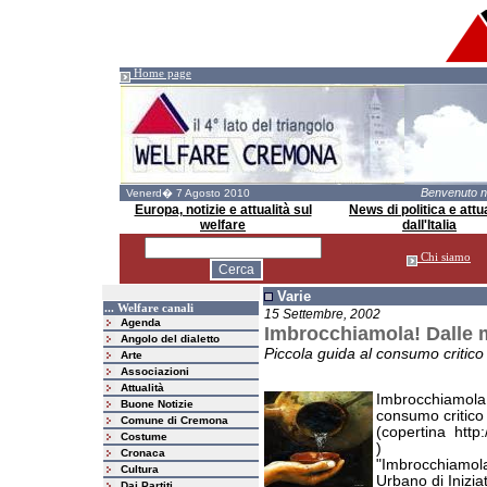
Home page
Benvenuto 
Venerd� 7 Agosto 2010
Europa, notizie e attualità sul
News di politica e attua
welfare
dall'Italia
Chi siamo
Varie
... Welfare canali
15 Settembre, 2002
Agenda
Imbrocchiamola! Dalle mi
Angolo del dialetto
Piccola guida al consumo critico
Arte
Associazioni
Attualità
Imbrocchiamola! 
Buone Notizie
consumo critico
Comune di Cremona
(copertina
http
Costume
)
Cronaca
"Imbrocchiamola
Cultura
Urbano di Inizi
Dai Partiti