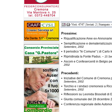
Visti: 4747 | Inviati: 2 | Stampato: 
Prossime:
•
Riqualificazione Aree ex-Annonarie 
•
Semplificazione e dematerializzazi
Settembre, 2002
•
Il periodico "In Comune" ( di Carlo 
•
Ripristinata la Fonte Padus.
–
15 Se
•
Ascom e Confesercenti in Belgio per 
2002
Precedenti:
•
Iniziative del Comune di Cremona p
Settembre, 2002
•
Torchio e i sindaci cremonesi a Ri
Settembre, 2002
•
Riflessioni su Leonida Bissolati di 
•
Giunta comunale del 28 dicembre
•
Conferenza regionale delle Autono