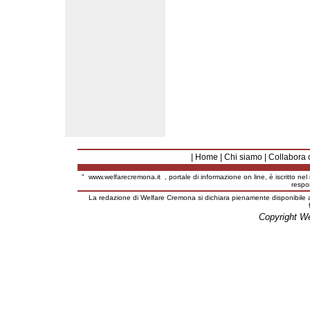
|
Home
|
Chi siamo
|
Collabora 
"
www.welfarecremona.it
, portale di informazione on line, è iscritto ne
respo
La redazione di Welfare Cremona si dichiara pienamente disponibile a
Copyright W