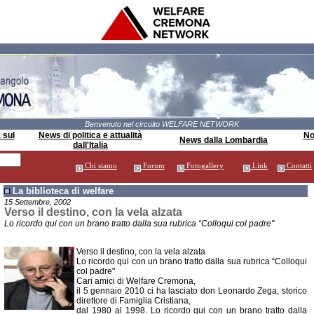
Benvenuto nel circuito WELFARE NETWORK
 sul
News di politica e attualità
Not
News dalla Lombardia
dall'Italia
Chi siamo
Forum
Fotogallery
Link
Contatti
La biblioteca di welfare
15 Settembre, 2002
Verso il destino, con la vela alzata
Lo ricordo qui con un brano tratto dalla sua rubrica “Colloqui col padre"
Verso il destino, con la vela alzata
Lo ricordo qui con un brano tratto dalla sua rubrica “Colloqui
col padre"
Cari amici di Welfare Cremona,
il 5 gennaio 2010 ci ha lasciato don Leonardo Zega, storico
direttore di Famiglia Cristiana,
dal 1980 al 1998. Lo ricordo qui con un brano tratto dalla