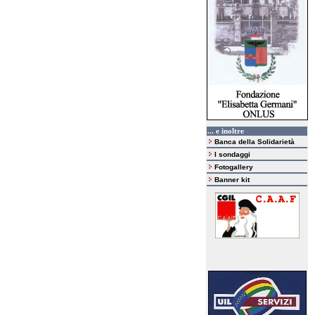
... e inoltre
Banca della Solidarietà
I sondaggi
Fotogallery
Banner kit