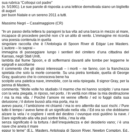
sua rubrica “Colloqui col padre”
(n. 5/1991). Le sue parole di risposta a una lettrice demotivata siano un biglietto
di auguri
per buon Natale e un sereno 2011 a tutti.
Massimo Negri – Casalmaggiore (CR)
“In un passo della lettera tu paragoni la tua vita ad una barca in mezzo al mare,
incapace di procedere perché non c’è un alito di vento. L’immagine mi ricorda
una poesia contenuta in quella
singolare raccolta che è l’Antologia di Spoon River di Edgar Lee Masters.
L’autore – lo saprai –
immagina di passeggiare lungo i sentieri del cimitero d’una cittadina del
Kansas, negli Stati Uniti,
lambita dal fiume Spoon, e di soffermarsi davanti alle tombe per leggerne le
epigrafi e ascoltarne
il commento che gli stessi interessati – i morti – ne fanno, con la franchezza
spietata che solo la morte consente. Su una pietra tombale, quella di George
Gray, qualcuno che lo conosceva bene ha
scolpito una patetica nave, immobile, con la vela ripiegata. Il signor Gray, per la
penna di Masters,
commenta: “Molte volte ho studiato / il marmo che mi hanno scolpito: / una nave
con la vela piegata, in riposo, nel porto. / In verità non ritrae la mia destinazione
/ ma la mia vita. / Poiché l’amore mi venne offerto / ed io fuggii dalla sua
delusione; / il dolore bussò alla mia porta, ma io
avevo paura; / l’ambizione mi chiamò / ma io ero atterrito dai suoi rischi. / Pure
tutto il tempo / avevo fame di un significato nella vita. / Ed ora so che dobbiamo
alzare la vela / e cogliere i venti del destino / ovunque essi guidino la nave. /
Dare significato alla vita può sortire follia, / ma la vita
senza significato è la tortura / dell’irrequietezza e del desiderio vano; / è una
nave che anela il mare
eppur lo teme” (E.L. Masters, Antologia di Spoon River, Newton Compton, Ed.,