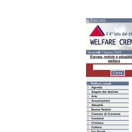
Home page
Venerd� 7 Agosto 2010
Europa, notizie e attualità
welfare
... Welfare canali
Agenda
Angolo del dialetto
Arte
Associazioni
Attualità
Buone Notizie
Comune di Cremona
Costume
Cronaca
Cultura
Dai Partiti