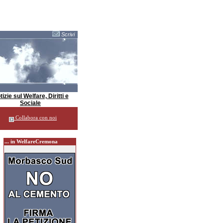
Scrivi
izie sul Welfare, Diritti e
Sociale
Collabora con noi
... in WelfareCremona