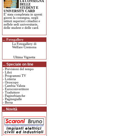
LA CONSEGNA
DELLE
STUDENT E
UNIVERSITY CARD
E' stata completata in questi
giorni la consegna, negli
istituti superiori cittadini e
nellele sedi universitarie,
delle student e delle card.
... Fotogallery
La Fotogallery di
Welfare Cremona
Ultima Vignetta
... Speciale on line
-
Previsioni del tempo
-
Libri
-
Programmi TV
-
Lotteria
-
Oroscopo
-
Cambia Valuta
-
Euroconvertitore
-
Traduttore
-
Paginebianche
-
Paginegialle
-
Borsa
... Novità