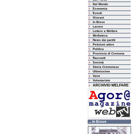
Dal Mondo
Economia
Eventi
Giovani
In Breve
Lavoro
Lettere a Welfare
Mediateca
News dai partiti
Petizioni attive
Politica
Provincia di Cremona
Racconti
Società
Storia Cremonese
Ultimissime
Varie
Volontariato
ARCHIVIO WELFARE
... In Breve