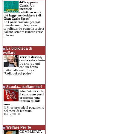
44°Rapporto
Censis. Un
inconscio
collettivo senza
più legge, né desiderio ( di
Gian Carlo Storti)
Le Considerazioni generali
introducono il Rapporto
sottolineando come la società
italiana sembra franare verso
il basso
La biblioteca di
welfare
Verso il destino,
con la vela alzata
Lo ricordo qui
con un brano
tratto dalla sua rubrica
“Colloqui col padre"
Scuola... parliamone!
Ata. Sottoscritto
il contratto per il
compenso una
tantum di 180
euro
Il Miur prevede il pagamento
nel mese di febbraio
16/12/2010
Welfare Per Te
COMPLETATA