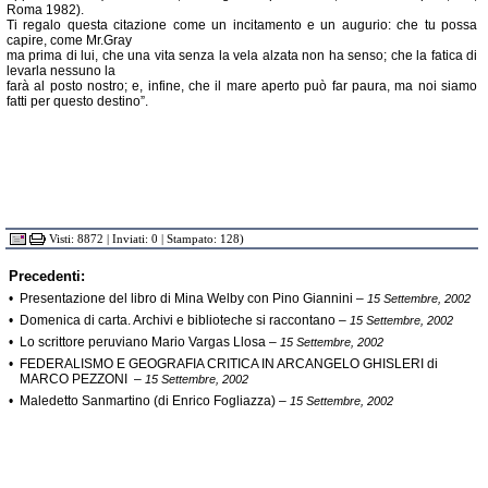
Roma 1982).
Ti regalo questa citazione come un incitamento e un augurio: che tu possa
capire, come Mr.Gray
ma prima di lui, che una vita senza la vela alzata non ha senso; che la fatica di
levarla nessuno la
farà al posto nostro; e, infine, che il mare aperto può far paura, ma noi siamo
fatti per questo destino”.
Visti: 8872 | Inviati: 0 | Stampato: 128)
Precedenti:
•
Presentazione del libro di Mina Welby con Pino Giannini
–
15 Settembre, 2002
•
Domenica di carta. Archivi e biblioteche si raccontano
–
15 Settembre, 2002
•
Lo scrittore peruviano Mario Vargas Llosa
–
15 Settembre, 2002
•
FEDERALISMO E GEOGRAFIA CRITICA IN ARCANGELO GHISLERI di
MARCO PEZZONI
–
15 Settembre, 2002
•
Maledetto Sanmartino (di Enrico Fogliazza)
–
15 Settembre, 2002