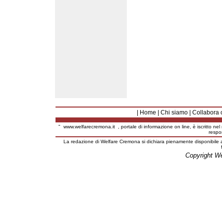
|
Home
|
Chi siamo
|
Collabora 
"
www.welfarecremona.it
, portale di informazione on line, è iscritto ne
respo
La redazione di Welfare Cremona si dichiara pienamente disponibile a
Copyright W