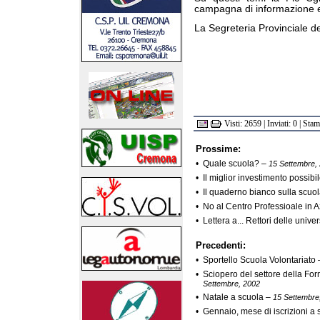
campagna di informazione e
La Segreteria Provinciale 
Visti: 2659 | Inviati: 0 | Sta
Prossime:
•
Quale scuola?
–
15 Settembre,
•
Il miglior investimento possibi
•
Il quaderno bianco sulla scuo
•
No al Centro Professioale in
•
Lettera a... Rettori delle univer
Precedenti:
•
Sportello Scuola Volontariato
•
Sciopero del settore della F
Settembre, 2002
•
Natale a scuola
–
15 Settembre
•
Gennaio, mese di iscrizioni a 