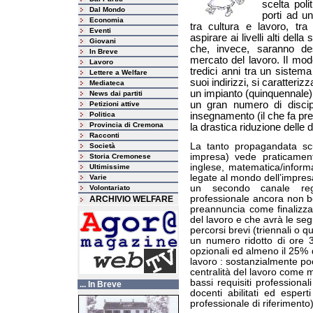
scelta pol
Dal Mondo
porti ad u
Economia
tra cultura e lavoro, tra
Eventi
aspirare ai livelli alti del
Giovani
che, invece, saranno des
In Breve
mercato del lavoro. Il mod
Lavoro
tredici anni tra un sistema 
Lettere a Welfare
suoi indirizzi, si caratterizz
Mediateca
un impianto (quinquennale)
News dai partiti
un gran numero di discip
Petizioni attive
Politica
insegnamento (il che fa pre
Provincia di Cremona
la drastica riduzione delle d
Racconti
La tanto propagandata scuo
Società
impresa) vede praticamente 
Storia Cremonese
inglese, matematica/informa
Ultimissime
legate al mondo dell’impres
Varie
un secondo canale regi
Volontariato
professionale ancora non be
ARCHIVIO WELFARE
preannuncia come finalizz
del lavoro e che avrà le segu
percorsi brevi (triennali o q
un numero ridotto di ore 3
opzionali ed almeno il 25% d
lavoro : sostanzialmente poc
centralità del lavoro come
bassi requisiti professional
... In Breve
docenti abilitati ed esper
professionale di riferimento)