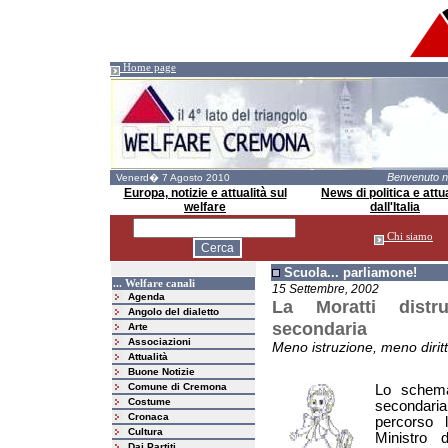
Home page
Benvenuto 
Venerd� 7 Agosto 2010
Europa, notizie e attualità sul
News di politica e attua
welfare
dall'Italia
Chi siamo
Scuola... parliamone!
... Welfare canali
15 Settembre, 2002
Agenda
La Moratti distr
Angolo del dialetto
secondaria
Arte
Associazioni
Meno istruzione, meno dirit
Attualità
Buone Notizie
Comune di Cremona
Lo schema
Costume
secondaria
Cronaca
percorso l
Cultura
Ministro d
Dai Partiti