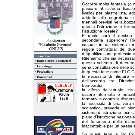
Occorre molta fantasia (o 
passare al sistema liceale
livello) per piastrellista, 
addetto alla segreteria e
triennali previsti nella bo
questa l’istruzione e form
l’istruzione liceale?
E quale sarà il destino de
secondaria superiore? Ri
casuale in un sistema form
regole contrattuali dei du
dequalificazione profession
... e inoltre
Riteniamo che sia necessari
Banca della Solidarietà
questo schema di decreto r
I sondaggi
seria consultazione delle sc
In questa fase come FLC Cg
Fotogallery
la necessità di rifiutare 
Banner kit
dell’accordo tra Direzi
Lombardia
la difesa dell’attuale ist
essere riformata e riquali
formativi e contro la disp
la necessità di una vera r
scolastico, preveda un bien
sistema di istruzione tecnica
piano d’istruzione nazional
del fenomeno della disper
inaccettabile per un paese 
Su questi temi la Flc Cgil