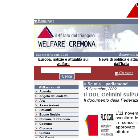
Home page
Benvenuto 
Sabato 8 Agosto 2010
Europa, notizie e attualità sul
News di politica e attua
welfare
dall'Italia
Chi siamo
Scuola... parliamone!
... Welfare canali
15 Settembre, 2002
Agenda
Il DDL Gelmini sull’U
Angolo del dialetto
Il documento della Federaz
Arte
Associazioni
Attualità
L'11 novemb
Buone Notizie
ascoltare l
Comune di Cremona
in senso l
Costume
approvato 
Cronaca
ottobre.
Cultura
Dai Partiti