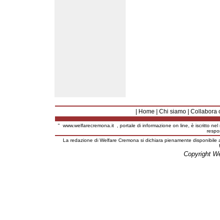
|
Home
|
Chi siamo
|
Collabora 
"
www.welfarecremona.it
, portale di informazione on line, è iscritto ne
respo
La redazione di Welfare Cremona si dichiara pienamente disponibile a
Copyright W