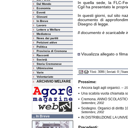
In quella sede, la FLC-Fe
Dal Mondo
Cgil ha presentato le propri
Economia
Eventi
In questi giorni, sul sito na
Giovani
documento di approfondim
In Breve
Disegno di legge.
Lavoro
Lettere a Welfare
Il documento è scaricabile i
Mediateca
News dai partiti
Petizioni attive
Politica
Provincia di Cremona
Visualizza allegato o filma
Racconti
Società
Storia Cremonese
Ultimissime
Visti: 3086 | Inviati: 0 | Sta
Varie
Volontariato
ARCHIVIO WELFARE
Prossime:
•
Ancora tagli agli organici.
–
15
•
Una scatola vuota chiamata s
•
Cremona. ANNO SCOLASTICO 201
Settembre, 2002
•
Sostegno. Organici di diritto 10
Settembre, 2002
... In Breve
•
IN DISTRIBUZIONE LA UNIV
Precedenti: