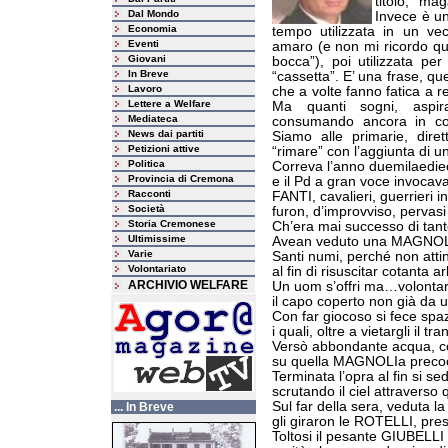
titolo, ma
Dal Mondo
Invece è u
Economia
tempo utilizzata in un vec
Eventi
amaro (e non mi ricordo qu
Giovani
bocca”), poi utilizzata per
In Breve
“cassetta”. E’ una frase, quel
Lavoro
che a volte fanno fatica a re
Lettere a Welfare
Ma quanti sogni, aspiraz
Mediateca
consumando ancora in co
News dai partiti
Siamo alle primarie, dire
Petizioni attive
“rimare” con l’aggiunta di un
Politica
Correva l’anno duemilaedieci
Provincia di Cremona
e il Pd a gran voce invocava
Racconti
FANTI, cavalieri, guerrieri 
Società
furon, d’improvviso, pervasi 
Storia Cremonese
Ch’era mai successo di tanto
Ultimissime
Avean veduto una MAGNOLIa 
Varie
Santi numi, perché non at
Volontariato
al fin di risuscitar cotanta
ARCHIVIO WELFARE
Un uom s’offri ma…volontari
il capo coperto non già da 
Con far giocoso si fece spa
i quali, oltre a vietargli il t
Versò abbondante acqua, con 
su quella MAGNOLIa precoce
Terminata l’opra al fin si 
scrutando il ciel attraverso 
Sul far della sera, veduta l
... In Breve
gli giraron le ROTELLI, pres
Toltosi il pesante GIUBELLI 