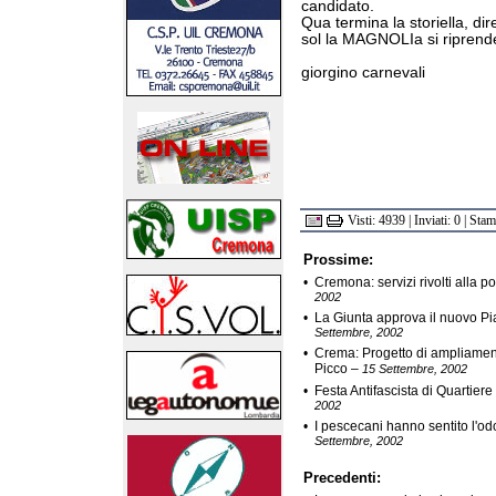
candidato.
Qua termina la storiella, dir
sol la MAGNOLIa si riprender
giorgino carnevali
Visti: 4939 | Inviati: 0 | Sta
Prossime:
•
Cremona: servizi rivolti alla p
2002
•
La Giunta approva il nuovo Pi
Settembre, 2002
•
Crema: Progetto di ampliamento
Picco
–
15 Settembre, 2002
•
Festa Antifascista di Quartie
2002
•
I pescecani hanno sentito l'o
Settembre, 2002
Precedenti: