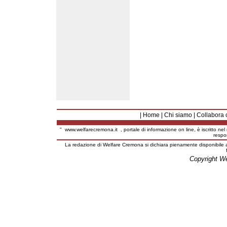
|
Home
|
Chi siamo
|
Collabora 
"
www.welfarecremona.it
, portale di informazione on line, è iscritto ne
respo
La redazione di Welfare Cremona si dichiara pienamente disponibile a
Copyright W