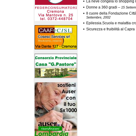
•
La neve congela lo shopping n
•
Donne a 360 gradi
–
15 Settem
•
Il cuore della Fondazione Citt
Settembre, 2002
•
Epilessia.Scuola e malattia cr
•
Sicurezza e fruibilità al Capra