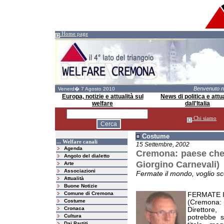
Home page
Benvenuto 
Venerd� 7 Agosto 2010
Europa, notizie e attualità sul
News di politica e attua
welfare
dall'Italia
Chi siamo
Costume
... Welfare canali
15 Settembre, 2002
Agenda
Cremona: paese che va
Angolo del dialetto
Giorgino Carnevali)
Arte
Associazioni
Fermate il mondo, voglio sc
Attualità
Buone Notizie
Comune di Cremona
FERMATE 
Costume
(Cremona: p
Cronaca
Direttore,
Cultura
potrebbe s
Dai Partiti