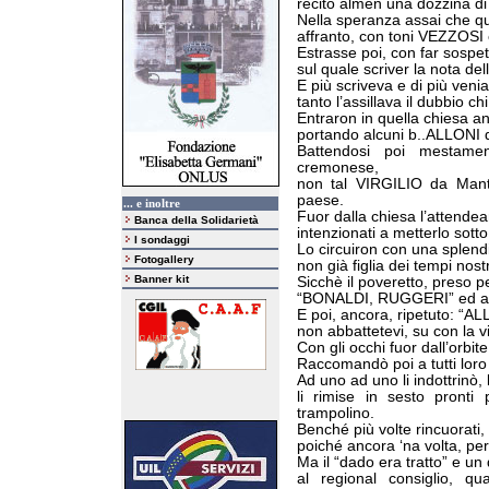
recitò almen una dozzina di
Nella speranza assai che qu
affranto, con toni VEZZOSI 
Estrasse poi, con far sospe
sul quale scriver la nota de
E più scriveva e di più veni
tanto l’assillava il dubbio c
Entraron in quella chiesa 
portando alcuni b..ALLONI di 
Battendosi poi mestamen
cremonese,
non tal VIRGILIO da Mant
paese.
... e inoltre
Fuor dalla chiesa l’attendea
Banca della Solidarietà
intenzionati a metterlo sott
I sondaggi
Lo circuiron con una splen
Fotogallery
non già figlia dei tempi nostr
Banner kit
Sicchè il poveretto, preso pe
“BONALDI, RUGGERI” ed an
E poi, ancora, ripetuto: “
non abbattetevi, su con la vit
Con gli occhi fuor dall’orbi
Raccomandò poi a tutti loro
Ad uno ad uno li indottrinò,
li rimise in sesto pronti
trampolino.
Benché più volte rincuorati
poiché ancora ‘na volta, per t
Ma il “dado era tratto” e un
al regional consiglio, 