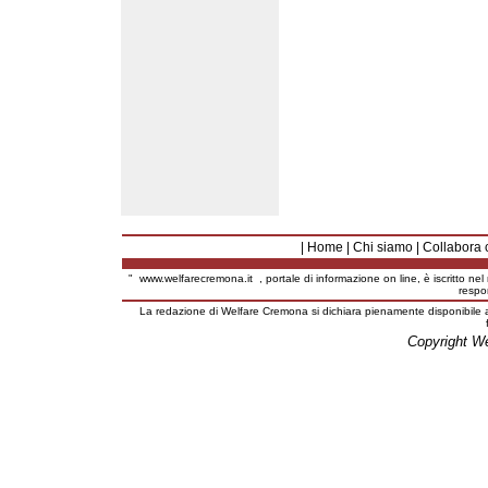
|
Home
|
Chi siamo
|
Collabora 
"
www.welfarecremona.it
, portale di informazione on line, è iscritto ne
respo
La redazione di Welfare Cremona si dichiara pienamente disponibile a
Copyright W