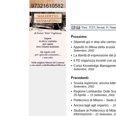
Visti: 3133 | Inviati: 0 | Sta
Prossime:
•
Stipendi giù e stop alla carrie
•
Appello in difesa della scuola
Settembre, 2002
•
La libertà di espressione del
•
Il PD organizza incontri con o
•
Corso Knowledge Managemen
Settembre, 2002
Precedenti:
•
Scuola superiore: ancora tutto
Settembre, 2002
•
Regione Lombardia: Dote Scuola
20 Aprile
–
15 Settembre, 2002
•
Politecnico di Milano – Sede
•
Ancora tagli agli organici.
–
15
•
Studiare al Politecnico di Mi
Informazione
–
15 Settembre, 2