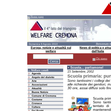
Home page
Benvenuto 
Domenica 9 Agosto 2010
Europa, notizie e attualità sul
News di politica e attua
welfare
dall'Italia
Chi siamo
Scuola... parliamone!
... Welfare canali
15 Settembre, 2002
Agenda
Scuola primaria: punt
Angolo del dialetto
Sono tantissimi i collegi de
Arte
alle richieste dei genitori, 
Associazioni
30 ore, assai diffusi solo fi
Attualità
Buone Notizie
Comune di Cremona
Scuola prim
Costume
Sono tanti
Cronaca
tentato di 
Cultura
mantenendo 
Dai Partiti