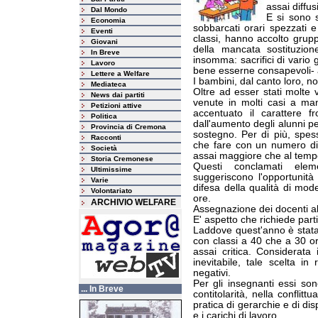
assai diffus
Dal Mondo
E si sono 
Economia
sobbarcati orari spezzati e
Eventi
classi, hanno accolto gruppi
Giovani
della mancata sostituzion
In Breve
insomma: sacrifici di vario 
Lavoro
bene esserne consapevoli- a
Lettere a Welfare
I bambini, dal canto loro, n
Mediateca
Oltre ad esser stati molte v
News dai partiti
venute in molti casi a ma
Petizioni attive
accentuato il carattere fr
Politica
dall'aumento degli alunni per
Provincia di Cremona
sostegno. Per di più, spes
Racconti
che fare con un numero di 
Società
assai maggiore che al temp
Storia Cremonese
Questi conclamati eleme
Ultimissime
suggeriscono l'opportunità 
Varie
difesa della qualità di mod
Volontariato
ore.
ARCHIVIO WELFARE
Assegnazione dei docenti al
E' aspetto che richiede part
Laddove quest'anno è stata
con classi a 40 che a 30 ore
assai critica. Considerat
inevitabile, tale scelta in
negativi.
Per gli insegnanti essi so
... In Breve
contitolarità, nella conflitt
pratica di gerarchie e di di
e i carichi di lavoro.