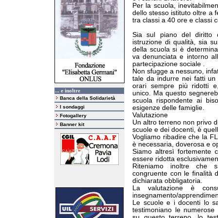
Per la scuola, inevitabilmen
dello stesso istituto oltre 
tra classi a 40 ore e classi c
Sia sul piano del diritt
istruzione di qualità, sia su
della scuola si è determina
va denunciata e intorno alla
partecipazione sociale .
Non sfugge a nessuno, infatt
tale da indurre nei fatti u
orari sempre più ridotti 
... e inoltre
unico. Ma questo segnerebbe
Banca della Solidarietà
scuola rispondente ai biso
I sondaggi
esigenze delle famiglie.
Valutazione
Fotogallery
Un altro terreno non privo d
Banner kit
scuole e dei docenti, è quel
Vogliamo ribadire che la FL
è necessaria, doverosa e o
Siamo altresì fortemente c
essere ridotta esclusivament
Riteniamo inoltre che s
congruente con le finalità
dichiarata obbligatoria.
La valutazione è consu
insegnamento/apprendimen
Le scuole e i docenti lo 
testimoniano le numerose e
su questo terreno, lo tes