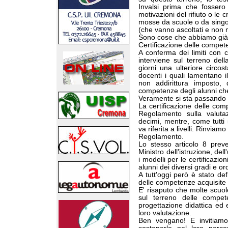
Invalsi prima che fossero 
motivazioni del rifiuto o le
mosse da scuole o da singol
(che vanno ascoltati e non mi
Sono cose che abbiamo già 
Certificazione delle compet
A conferma dei limiti con 
interviene sul terreno del
giorni una ulteriore circos
docenti i quali lamentano i
non addirittura imposto, d
competenze degli alunni che
Veramente si sta passando 
La certificazione delle comp
Regolamento sulla valuta
decimi, mentre, come tutti
va riferita a livelli. Rinviam
Regolamento.
Lo stesso articolo 8 pre
Ministro dell'istruzione, del
i modelli per le certificazio
alunni dei diversi gradi e or
A tutt'oggi però è stato def
delle competenze acquisite a
E' risaputo che molte scuo
sul terreno delle compet
progettazione didattica ed 
loro valutazione.
Ben vengano! E invitiamo