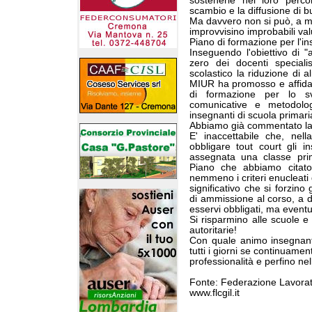
sostenerle nel loro perco
scambio e la diffusione di b
Ma davvero non si può, a m
improvvisino improbabili val
Piano di formazione per l'i
Inseguendo l'obiettivo di 
zero dei docenti special
scolastico la riduzione di a
MIUR ha promosso e affidat
di formazione per lo svi
comunicative e metodologi
insegnanti di scuola primari
Abbiamo già commentato la 
E' inaccettabile che, nell
obbligare tout court gli 
assegnata una classe prim
Piano che abbiamo citato
nemmeno i criteri enucleati 
significativo che si forzin
di ammissione al corso, a 
esservi obbligati, ma event
Si risparmino alle scuole e 
autoritarie!
Con quale animo insegnanti
tutti i giorni se continuament
professionalità e perfino nel
Fonte: Federazione Lavora
www.flcgil.it