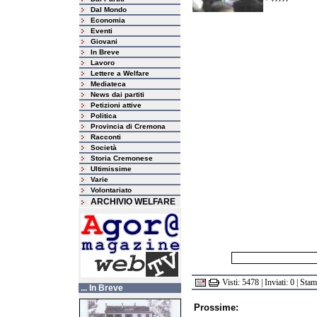
Dal Mondo
Economia
Eventi
Giovani
In Breve
Lavoro
Lettere a Welfare
Mediateca
News dai partiti
Petizioni attive
Politica
Provincia di Cremona
Racconti
Società
Storia Cremonese
Ultimissime
Varie
Volontariato
ARCHIVIO WELFARE
Visti: 5478 | Inviati: 0 | Sta
... In Breve
Prossime: