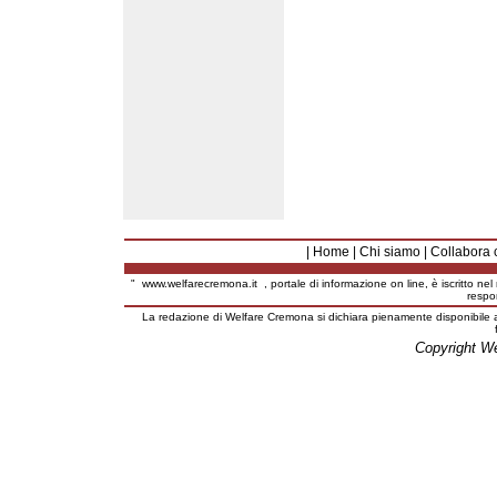
|
Home
|
Chi siamo
|
Collabora 
"
www.welfarecremona.it
, portale di informazione on line, è iscritto ne
respo
La redazione di Welfare Cremona si dichiara pienamente disponibile a
Copyright W