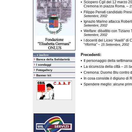
•
Sciopero Cgil del 12 marzo 20
Cremona in piazza Roma.
–
1
•
Filippo Penati candidato Pre
Settembre, 2002
•
Ignazio Marino attacca Robert
Settembre, 2002
•
Welfare: dibattito con Tizian
Settembre, 2002
•
I docenti del Liceo “Aselli” d
“riforma”
–
15 Settembre, 2002
Precedenti:
... e inoltre
Banca della Solidarietà
•
Il personaggio della settima
I sondaggi
•
La sicurezza della città
–
15 Se
Fotogallery
•
Cremona: Duomo Blu contro di
Banner kit
•
In cosa consiste il digiuno 
•
Spendere meglio: alcune prim