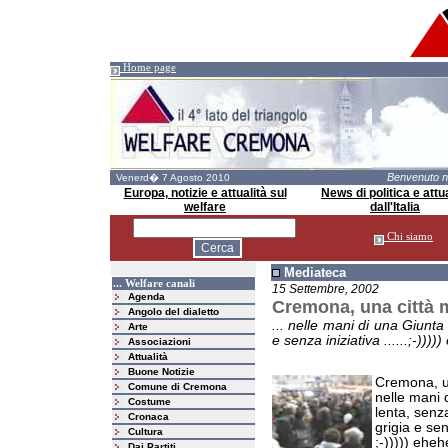
Home page
Benvenuto 
Venerd� 7 Agosto 2010
Europa, notizie e attualità sul
News di politica e attua
welfare
dall'Italia
Chi siamo
Mediateca
... Welfare canali
15 Settembre, 2002
Agenda
Cremona, una città mo
Angolo del dialetto
... nelle mani di una Giunta
Arte
e senza iniziativa ......;-)))
Associazioni
Attualità
Buone Notizie
Cremona, u
Comune di Cremona
nelle mani 
Costume
lenta, senza
Cronaca
grigia e sen
Cultura
;-))))) ehe
Dai Partiti