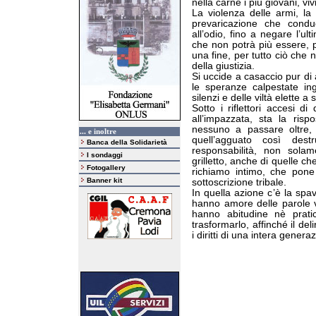
nella carne i più giovani, vi
La violenza delle armi, la 
prevaricazione che condu
all’odio, fino a negare l’ul
che non potrà più essere, p
una fine, per tutto ciò che 
della giustizia.
Si uccide a casaccio pur di 
le speranze calpestate in
silenzi e delle viltà elette a st
Sotto i riflettori accesi d
all’impazzata, sta la ri
nessuno a passare oltre, a
... e inoltre
quell’agguato così dest
Banca della Solidarietà
responsabilità, non sola
I sondaggi
grilletto, anche di quelle c
Fotogallery
richiamo intimo, che pone
Banner kit
sottoscrizione tribale.
In quella azione c’è la spav
hanno amore delle parole v
hanno abitudine nè prati
trasformarlo, affinché il del
i diritti di una intera genera