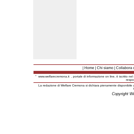
|
Home
|
Chi siamo
|
Collabora 
"
www.welfarecremona.it
, portale di informazione on line, è iscritto ne
respo
La redazione di Welfare Cremona si dichiara pienamente disponibile a
Copyright W