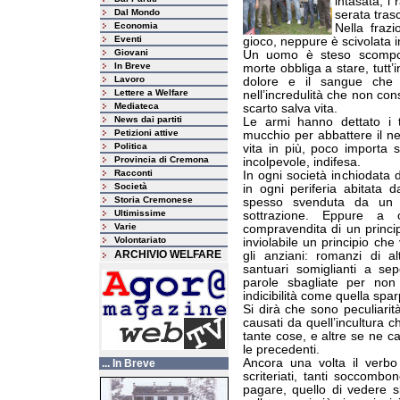
intasata, i 
Dal Mondo
serata tras
Economia
Nella fraz
Eventi
gioco, neppure è scivolata 
Giovani
Un uomo è steso scompos
In Breve
morte obbliga a stare, tutt’in
Lavoro
dolore e il sangue che r
Lettere a Welfare
nell’incredulità che non con
Mediateca
scarto salva vita.
News dai partiti
Le armi hanno dettato i t
Petizioni attive
mucchio per abbattere il ne
Politica
vita in più, poco importa 
Provincia di Cremona
incolpevole, indifesa.
Racconti
In ogni società inchiodata d
Società
in ogni periferia abitata d
Storia Cremonese
spesso svenduta da un 
Ultimissime
sottrazione. Eppure a 
Varie
compravendita di un princi
Volontariato
inviolabile un principio che
ARCHIVIO WELFARE
gli anziani: romanzi di al
santuari somiglianti a se
parole sbagliate per n
indicibilità come quella spa
Si dirà che sono peculiarità
causati da quell’incultura c
tante cose, e altre se ne c
le precedenti.
Ancora una volta il verbo
... In Breve
scriteriati, tanti soccomb
pagare, quello di vedere sba