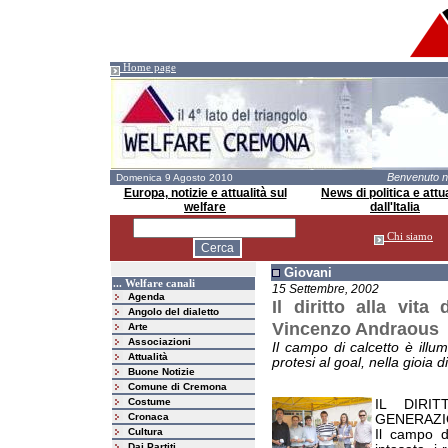
Home page
Benvenuto 
Domenica 9 Agosto 2010
Europa, notizie e attualità sul
News di politica e attua
welfare
dall'Italia
Chi siamo
Giovani
... Welfare canali
15 Settembre, 2002
Agenda
Il diritto alla vit
Angolo del dialetto
Vincenzo Andraous
Arte
Associazioni
Il campo di calcetto è illum
Attualità
protesi al goal, nella gioia 
Buone Notizie
Comune di Cremona
Costume
IL DIRI
Cronaca
GENERAZIO
Cultura
Il campo di
Dai Partiti