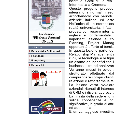
iscritti ai Corsi di Laure
Informatica a Cremona.
Questo progetto prevede 
integrano i normali inse
arricchendolo con periodi d
aziende italiane ed este
Nell’ottica di un’internazio
realtà universitaria, infat
progetti con respiro interna
inglese è fondamentale. 
importanti aziende e co
Planning, Project Mana
opportunità offerte ai borsist
... e inoltre
In questa lezione partendo
Banca della Solidarietà
Relationship Management si 
I sondaggi
ruoli, le tecnologie e le fi
Fotogallery
un esame dei benefici che 
Banner kit
business, oltre ad analizzarn
Verranno messi in eviden
strutturato effettuato 
comprendere i propri clienti 
relazione e rafforzarne la fe
La lezione verrà avvalora
aziendali ritenuti di inter
di CRM e i diversi approcci 
La finalità della sede è fo
solide conoscenze e co
significative, in grado di aff
ed autonomia.
E’ un vantaggioso investime