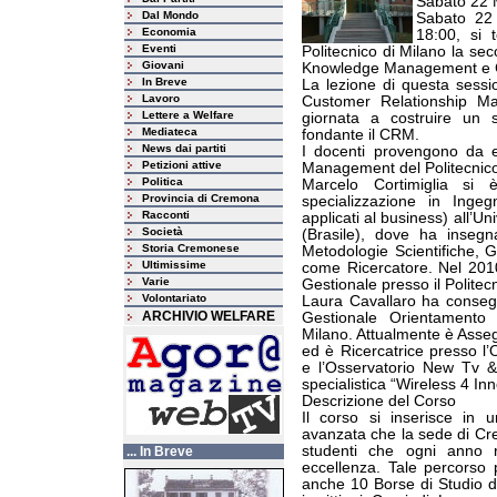
Sabato 22 
Dal Mondo
Sabato 22 
Economia
18:00, si
Eventi
Politecnico di Milano la sec
Giovani
Knowledge Management e C
In Breve
La lezione di questa session
Lavoro
Customer Relationship Ma
Lettere a Welfare
giornata a costruire un 
Mediateca
fondante il CRM.
News dai partiti
I docenti provengono da e
Petizioni attive
Management del Politecnico 
Politica
Marcelo Cortimiglia si 
Provincia di Cremona
specializzazione in Ingegn
Racconti
applicati al business) all’
Società
(Brasile), dove ha insegna
Storia Cremonese
Metodologie Scientifiche, 
Ultimissime
come Ricercatore. Nel 2010
Varie
Gestionale presso il Politec
Volontariato
Laura Cavallaro ha consegui
ARCHIVIO WELFARE
Gestionale Orientamento 
Milano. Attualmente è Assegn
ed è Ricercatrice presso l
e l’Osservatorio New Tv & 
specialistica “Wireless 4 Inn
Descrizione del Corso
Il corso si inserisce in u
avanzata che la sede di Cre
studenti che ogni anno 
... In Breve
eccellenza. Tale percorso p
anche 10 Borse di Studio de