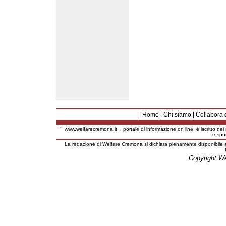
|
Home
|
Chi siamo
|
Collabora 
"
www.welfarecremona.it
, portale di informazione on line, è iscritto ne
respo
La redazione di Welfare Cremona si dichiara pienamente disponibile a
Copyright W