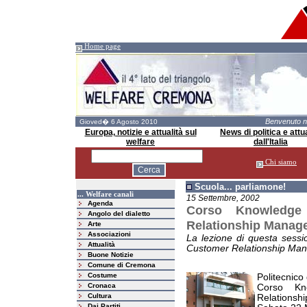
Home page
Benvenuto 
Gioved� 6 Agosto 2010
Europa, notizie e attualità sul
News di politica e attua
welfare
dall'Italia
Chi siamo
Scuola... parliamone!
... Welfare canali
15 Settembre, 2002
Agenda
Corso Knowledge
Angolo del dialetto
Relationship Manag
Arte
Associazioni
La lezione di questa session
Attualità
Customer Relationship Ma
Buone Notizie
Comune di Cremona
Costume
Politecnico
Cronaca
Corso Kn
Cultura
Relationsh
Dai Partiti