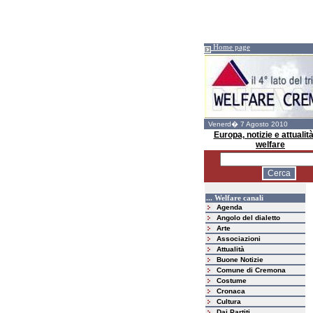
Home page
Venerd� 7 Agosto 2010
Europa, notizie e attualità
welfare
... Welfare canali
Agenda
Angolo del dialetto
Arte
Associazioni
Attualità
Buone Notizie
Comune di Cremona
Costume
Cronaca
Cultura
Dai Partiti