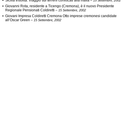
•
Sicilia Insolita: Viaggio sui terreni confiscati alla mafia
–
15 Settembre, 2002
•
Giovanni Rota, residente a Ticengo (Cremona), è il nuovo Presidente
Regionale Pensionati Coldiretti
–
15 Settembre, 2002
•
Giovani Impresa Coldiretti Cremona Otto imprese cremonesi candidate
all’Oscar Green
–
15 Settembre, 2002