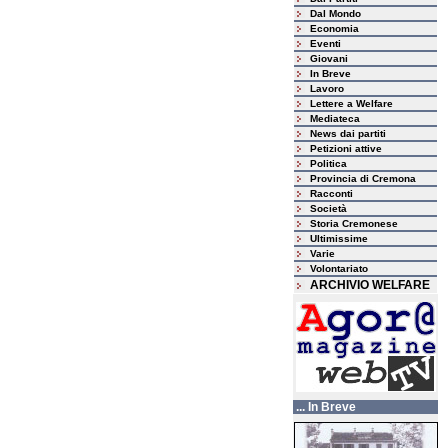
Dal Mondo
Economia
Eventi
Giovani
In Breve
Lavoro
Lettere a Welfare
Mediateca
News dai partiti
Petizioni attive
Politica
Provincia di Cremona
Racconti
Società
Storia Cremonese
Ultimissime
Varie
Volontariato
ARCHIVIO WELFARE
... In Breve