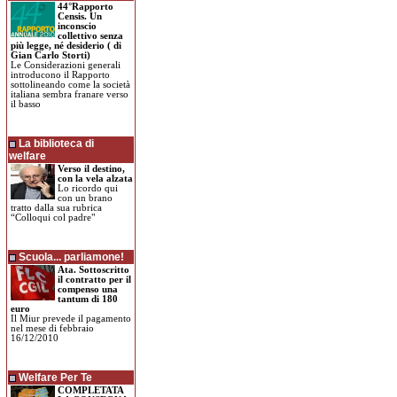
44°Rapporto
Censis. Un
inconscio
collettivo senza
più legge, né desiderio ( di
Gian Carlo Storti)
Le Considerazioni generali
introducono il Rapporto
sottolineando come la società
italiana sembra franare verso
il basso
La biblioteca di
welfare
Verso il destino,
con la vela alzata
Lo ricordo qui
con un brano
tratto dalla sua rubrica
“Colloqui col padre"
Scuola... parliamone!
Ata. Sottoscritto
il contratto per il
compenso una
tantum di 180
euro
Il Miur prevede il pagamento
nel mese di febbraio
16/12/2010
Welfare Per Te
COMPLETATA