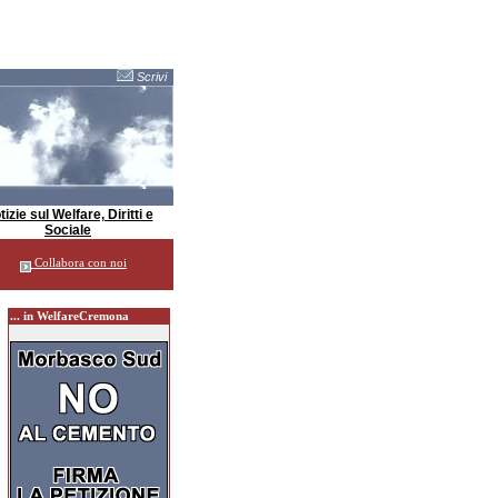
Scrivi
izie sul Welfare, Diritti e
Sociale
Collabora con noi
... in WelfareCremona