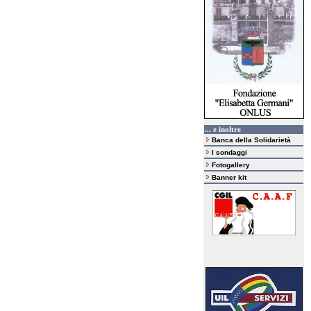
... e inoltre
Banca della Solidarietà
I sondaggi
Fotogallery
Banner kit