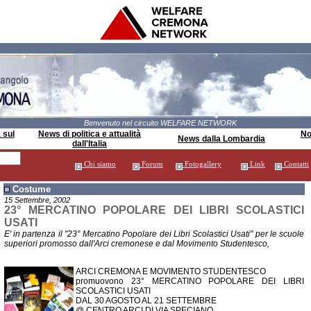
Benvenuto nel circuito WELFARE NETWORK
 sul
News di politica e attualità
Not
News dalla Lombardia
dall'Italia
Chi siamo
Forum
Fotogallery
Link
Contatti
Costume
15 Settembre, 2002
23° MERCATINO POPOLARE DEI LIBRI SCOLASTICI
USATI
E' in partenza il "23° Mercatino Popolare dei Libri Scolastici Usati" per le scuole
superiori promosso dall'Arci cremonese e dal Movimento Studentesco,
ARCI CREMONA E MOVIMENTO STUDENTESCO
promuovono 23° MERCATINO POPOLARE DEI LIBRI
SCOLASTICI USATI
DAL 30 AGOSTO AL 21 SETTEMBRE
@ CENTRO ARCI DI VIA SPECIANO