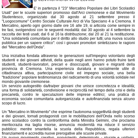
E' in partenza il "23° Mercatino Popolare dei Libri Scolastici
Usati" per le scuole superiori promosso dall'Arci cremonese e dal Movimento
Studentesco, organizzato dal 30 agosto al 21 settembre presso il
"Luogocomune" Centro Sociale Culturale Arci di Via Speciano 4 a Cremona. Il
Mercatino, aperto ogni giorno dalle ore 16 alle 19, si articola come sempre in
tre fasi, svolgendosi con le seguenti modalità: dal 30 agosto al 4 settembre la
raccolta dei testi usati; dal 6 al 16 la distribuzione; dal 20 al 21 la restituzione.
"Una solidarietà comunitaria per il diritto allo studio per tutti; una nuova scuola
pubblica per un sapere critico": così i giovani promotori sintetizzano le ragioni
del "Mercatino dell'Onda".
Una iniziativa fondata attraverso le generazioni sull'impegno volontario degli
studenti e dei giovani attivisti, della quale negli anni hanno potuto fruire tanti
studenti, studenti-lavoratori, precari e disoccupati, giovani e migranti della
provincia di Cremona. Una esperienza duratura e socialmente utile di
cittadinanza attiva, partecipazione civile ed impegno sociale, una bella
"tradizione" popolare testimonianza del radicamento di una volontà solidale nel
mondo giovanile cremonese.
Un servizio autogestito da/tra/per giovani che unisce concretezza e idealità;
una forma di solidarietà, condivisione e reciprocità nel tempo della crisi e della
precarietà, contro le speculazioni delle imprese editrici; una pratica di
economia sociale comunitaria autorganizzata e autofinanziata senza alcuno
scopo di lucro.
Un "Mercatino in Movimento" che esprime l'autonoma soggettività degli studenti
e dei giovani, tornati protagonisti con le mobilitazioni dell'Onda nello scorso
anno scolastico contro la controriforma della Ministra Gelmini, che proclama
meritocrazia ma taglia risorse, annuncia modernità ma riduce il servizio
pubblico: mentre smantella la scuola della Repubblica, regala ulteriori
finanziamenti e accredita nuove prerogative alle scuole private.
Un nuovo movimento creativo, nonviolento, determinato - plurale e unitario,