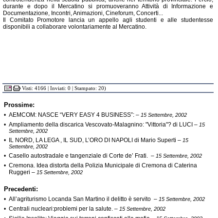
durante e dopo il Mercatino si promuoveranno Attività di Informazione e
Documentazione, Incontri, Animazioni, Cineforum, Concerti...
Il Comitato Promotore lancia un appello agli studenti e alle studentesse
disponibili a collaborare volontariamente al Mercatino.
Visti: 4166 | Inviati: 0 | Stampato: 20)
Prossime:
•
AEMCOM: NASCE “VERY EASY 4 BUSINESS”:
–
15 Settembre, 2002
•
Ampliamento della discarica Vescovato-Malagnino: "Vittoria"? di LUCI
–
15
Settembre, 2002
•
IL NORD, LA LEGA , IL SUD, L’ORO DI NAPOLI di Mario Superti
–
15
Settembre, 2002
•
Casello autostradale e tangenziale di Corte de’ Frati.
–
15 Settembre, 2002
•
Cremona. Idea distorta della Polizia Municipale di Cremona di Caterina
Ruggeri
–
15 Settembre, 2002
Precedenti:
•
All’agriturismo Locanda San Martino il delitto è servito
–
15 Settembre, 2002
•
Centrali nucleari:problemi per la salute.
–
15 Settembre, 2002