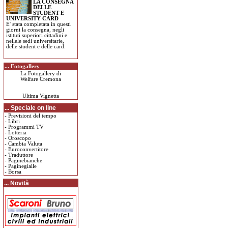
LA CONSEGNA
DELLE
STUDENT E
UNIVERSITY CARD
E' stata completata in questi
giorni la consegna, negli
istituti superiori cittadini e
nellele sedi universitarie,
delle student e delle card.
... Fotogallery
La Fotogallery di
Welfare Cremona
Ultima Vignetta
... Speciale on line
-
Previsioni del tempo
-
Libri
-
Programmi TV
-
Lotteria
-
Oroscopo
-
Cambia Valuta
-
Euroconvertitore
-
Traduttore
-
Paginebianche
-
Paginegialle
-
Borsa
... Novità