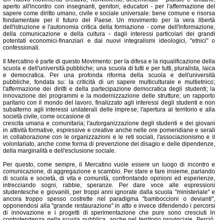
aperto all'incontro con insegnanti, genitori, educatori - per l'affermazione del
sapere come diritto umano, civile e sociale universale: bene comune e risorsa
fondamentale per il futuro del Paese. Un movimento per la vera libertà
dell'istruzione e l'autonomia critica della formazione - come dell'informazione,
della comunicazione e della cultura - dagli interessi particolari dei grandi
potentati economici-finanziari e dai nuovi integralismi ideologici, "etnici" o
confessionali.
Il Mercatino è parte di questo Movimento: per la difesa e la riqualificazione della
scuola e dell'università pubbliche; una scuola di tutti e per tutti, pluralista, laica
e democratica. Per una profonda riforma della scuola e dell'università
pubbliche, fondata su: la criticità di un sapere multiculturale e multietnico;
l'affermazione dei diritti e della partecipazione democratica degli studenti; la
innovazione dei programmi e la modernizzazione delle strutture; un rapporto
paritario con il mondo del lavoro, finalizzato agli interessi degli studenti e non
subalterno agli interessi unilaterali delle imprese; l'apertura al territorio e alla
società civile, come occasione di
crescita umana e comunitaria; l'autorganizzazione degli studenti e dei giovani
in attività formative, espressive e creative anche nelle ore pomeridiane e serali
in collaborazione con le organizzazioni e le reti sociali, l'associazionismo e il
volontariato, anche come forma di prevenzione del disagio e delle dipendenze,
della marginalità e dell'esclusione sociale.
Per questo, come sempre, il Mercatino vuole essere un luogo di incontro e
comunicazione, di aggregazione e scambio. Per stare e fare insieme, parlando
di scuola e società, di vita e comunità, confrontando opinioni ed esperienze,
intrecciando sogni, rabbie, speranze. Per dare voce alle espressioni
studentesche e giovanili, per troppi anni ignorate dalla scuola "ministeriale" e
ancora troppo spesso costrette nel paradigma "bamboccioni o devianti",
opponendosi alla "grande restaurazione" in atto e invece difendendo i percorsi
di innovazione e i progetti di sperimentazione che pure sono cresciuti in
controtendenza nella scuola pubblica, anche nel territorio provinciale. Perciò,