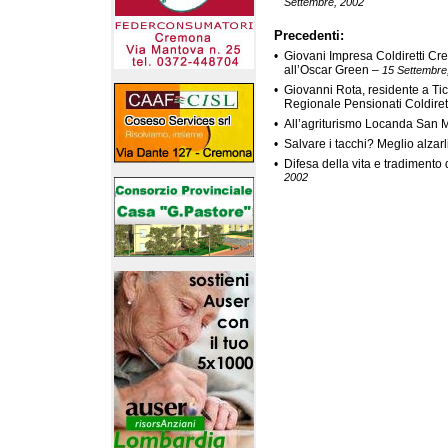
Settembre, 2002
Precedenti:
•
Giovani Impresa Coldiretti C
all’Oscar Green
–
15 Settembre
•
Giovanni Rota, residente a Ti
Regionale Pensionati Coldiret
•
All’agriturismo Locanda San Mar
•
Salvare i tacchi? Meglio alzarli
•
Difesa della vita e tradimento d
2002