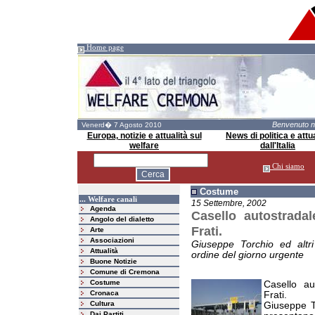
Home page
Benvenuto 
Venerd� 7 Agosto 2010
Europa, notizie e attualità sul
News di politica e attua
welfare
dall'Italia
Chi siamo
Costume
... Welfare canali
15 Settembre, 2002
Agenda
Casello autostradal
Angolo del dialetto
Frati.
Arte
Associazioni
Giuseppe Torchio ed altri
Attualità
ordine del giorno urgente
Buone Notizie
Comune di Cremona
Costume
Casello au
Cronaca
Frati.
Cultura
Giuseppe To
Dai Partiti