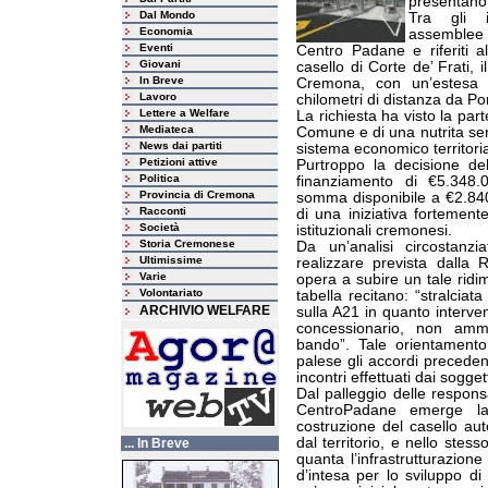
presentano 
Dal Mondo
Tra gli i
Economia
assemblee 
Eventi
Centro Padane e riferiti al
Giovani
casello di Corte de’ Frati, i
In Breve
Cremona, con un’estesa 
Lavoro
chilometri di distanza da Po
Lettere a Welfare
La richiesta ha visto la part
Mediateca
Comune e di una nutrita seri
News dai partiti
sistema economico territoria
Petizioni attive
Purtroppo la decisione de
Politica
finanziamento di €5.348.0
Provincia di Cremona
somma disponibile a €2.840
Racconti
di una iniziativa fortemente 
Società
istituzionali cremonesi.
Storia Cremonese
Da un’analisi circostanz
Ultimissime
realizzare prevista dalla 
Varie
opera a subire un tale rid
Volontariato
tabella recitano: “stralciat
ARCHIVIO WELFARE
sulla A21 in quanto interve
concessionario, non amme
bando”. Tale orientamento
palese gli accordi precede
incontri effettuati dai soggett
Dal palleggio delle respons
CentroPadane emerge la
costruzione del casello aut
dal territorio, e nello stes
... In Breve
quanta l’infrastrutturazione
d’intesa per lo sviluppo di