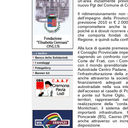
un’area inizialmente prev
nuovo Pgt del Comune di Cor
Il ridimensionamento non 
dell’impegno della Provinci
previsione 2010 in € 2.000.
compromettere anche la s
poiché si è dovuti ricorrere
che comporta fondati dub
Regione, e quindi sulla con
Alla luce di queste premess
il Consiglio Provinciale imp
... e inoltre
riaprendo un confronto co
Banca della Solidarietà
Corte de’ Frati, con i Comun
I sondaggi
con il mondo iprenditoriale
Fotogallery
Autostrade Centro Padane, a 
Banner kit
l’infrastrutturazione della
anche attraverso la socie
finanziamenti adeguati a
autostradale nella sua int
dell’accesso al casello di P
e ponte sul fiume Oglio, g
territori, rappresentati n
realizzazione della “cord
Montichiari, il sistema de
importanti infrastrutture
Poncarale (BS), Caorso (P
anche attraverso un incr
disposizione.