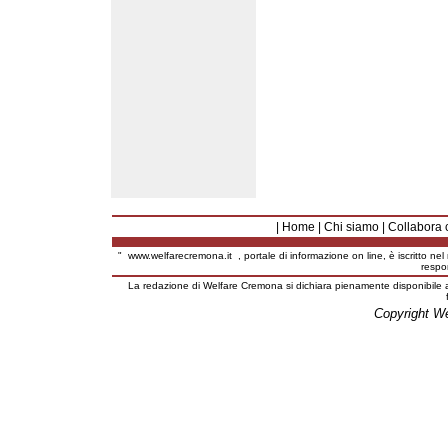
|
Home
|
Chi siamo
|
Collabora 
"
www.welfarecremona.it
, portale di informazione on line, è iscritto ne
respo
La redazione di Welfare Cremona si dichiara pienamente disponibile a
Copyright W