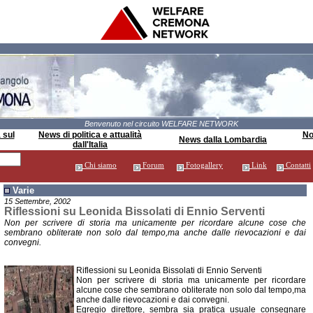
Benvenuto nel circuito WELFARE NETWORK
 sul
News di politica e attualità
Not
News dalla Lombardia
dall'Italia
Chi siamo
Forum
Fotogallery
Link
Contatti
Varie
15 Settembre, 2002
Riflessioni su Leonida Bissolati di Ennio Serventi
Non per scrivere di storia ma unicamente per ricordare alcune cose che
sembrano obliterate non solo dal tempo,ma anche dalle rievocazioni e dai
convegni.
Riflessioni su Leonida Bissolati di Ennio Serventi
Non per scrivere di storia ma unicamente per ricordare
alcune cose che sembrano obliterate non solo dal tempo,ma
anche dalle rievocazioni e dai convegni.
Egregio direttore, sembra sia pratica usuale consegnare