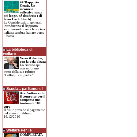
44°Rapporto
Censis. Un
inconscio
collettivo senza
più legge, né desiderio ( di
Gian Carlo Storti)
Le Considerazioni generali
introducono il Rapporto
sottolineando come la società
italiana sembra franare verso
il basso
La biblioteca di
welfare
Verso il destino,
con la vela alzata
Lo ricordo qui
con un brano
tratto dalla sua rubrica
“Colloqui col padre"
Scuola... parliamone!
Ata. Sottoscritto
il contratto per il
compenso una
tantum di 180
euro
Il Miur prevede il pagamento
nel mese di febbraio
16/12/2010
Welfare Per Te
COMPLETATA