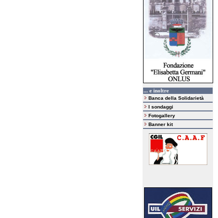
... e inoltre
Banca della Solidarietà
I sondaggi
Fotogallery
Banner kit