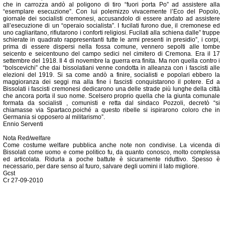
che in carrozza andò al poligono di tiro “fuori porta Po” ad assistere alla
“esemplare esecuzione”. Con lui polemizzo vivacemente l’Eco del Popolo,
giornale dei socialisti cremonesi, accusandolo di essere andato ad assistere
all’esecuzione di un “operaio socialista”. I fucilati furono due, il cremonese ed
uno cagliaritano, rifiutarono i conforti religiosi. Fucilati alla schiena dalle” truppe
schierate in quadrato rappresentanti tutte le armi presenti in presidio”, i corpi,
prima di essere dispersi nella fossa comune, vennero sepolti alle tombe
seicento e seicentouno del campo sedici nel cimitero di Cremona. Era il 17
settembre del 1918. Il 4 di novembre la guerra era finita. Ma non quella contro i
“bolscevichi” che dai bissolatiani venne condotta in alleanza con i fascisti alle
elezioni del 1919. Si sa come andò a finire, socialisti e popolari ebbero la
maggioranza dei seggi ma alla fine i fascisti conquistarono il potere. Ed a
Bissolati i fascisti cremonesi dedicarono una delle strade più lunghe della città
che ancora porta il suo nome. Scelsero proprio quella che la giunta comunale
formata da socialisti , comunisti e retta dal sindaco Pozzoli, decretò “si
chiamasse via Spartaco,poiché a questo ribelle si ispirarono coloro che in
Germania si opposero al militarismo”.
Ennio Serventi
Nota Red/welfare
Come costume welfare pubblica anche note non condivise. La vicenda di
Bissolati come uomo e come politico fu, da quanto conosco, molto complessa
ed articolata. Ridurla a poche battute è sicuramente riduttivo. Spesso è
necessario, per dare senso al fuuro, salvare degli uomini il lato migliore.
Gcst
Cr 27-09-2010