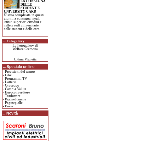
LA CONSEGNA
DELLE
STUDENT E
UNIVERSITY CARD
E' stata completata in questi
giorni la consegna, negli
istituti superiori cittadini e
nellele sedi universitarie,
delle student e delle card.
... Fotogallery
La Fotogallery di
Welfare Cremona
Ultima Vignetta
... Speciale on line
-
Previsioni del tempo
-
Libri
-
Programmi TV
-
Lotteria
-
Oroscopo
-
Cambia Valuta
-
Euroconvertitore
-
Traduttore
-
Paginebianche
-
Paginegialle
-
Borsa
... Novità