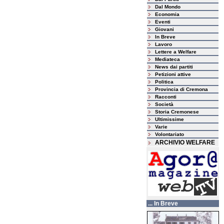
Dal Mondo
Economia
Eventi
Giovani
In Breve
Lavoro
Lettere a Welfare
Mediateca
News dai partiti
Petizioni attive
Politica
Provincia di Cremona
Racconti
Società
Storia Cremonese
Ultimissime
Varie
Volontariato
ARCHIVIO WELFARE
... In Breve