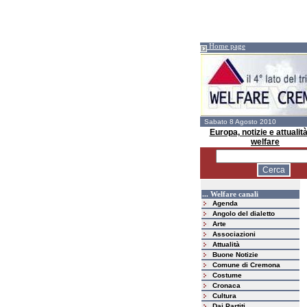
Home page
Sabato 8 Agosto 2010
Europa, notizie e attualità
welfare
... Welfare canali
Agenda
Angolo del dialetto
Arte
Associazioni
Attualità
Buone Notizie
Comune di Cremona
Costume
Cronaca
Cultura
Dai Partiti