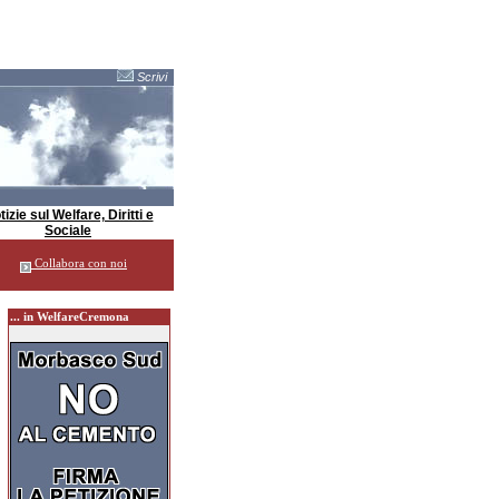
Scrivi
izie sul Welfare, Diritti e
Sociale
Collabora con noi
... in WelfareCremona