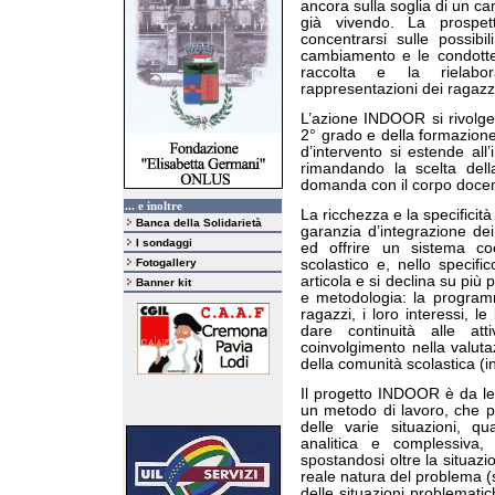
ancora sulla soglia di un c
già vivendo. La prospett
concentrarsi sulle possibi
cambiamento e le condotte
raccolta e la rielabo
rappresentazioni dei ragazz
L’azione INDOOR si rivolge 
2° grado e della formazion
d’intervento si estende all’
rimandando la scelta della
domanda con il corpo docent
... e inoltre
La ricchezza e la specificit
Banca della Solidarietà
garanzia d’integrazione dei
I sondaggi
ed offrire un sistema co
Fotogallery
scolastico e, nello specific
articola e si declina su più 
Banner kit
e metodologia: la programm
ragazzi, i loro interessi, le
dare continuità alle att
coinvolgimento nella valutaz
della comunità scolastica (in
Il progetto INDOOR è da le
un metodo di lavoro, che p
delle varie situazioni, qu
analitica e complessiva,
spostandosi oltre la situaz
reale natura del problema (s
delle situazioni problemati