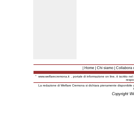
|
Home
|
Chi siamo
|
Collabora 
"
www.welfarecremona.it
, portale di informazione on line, è iscritto ne
respo
La redazione di Welfare Cremona si dichiara pienamente disponibile a
Copyright W