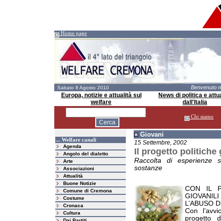
Home page
Benvenuto 
Sabato 8 Agosto 2010
Europa, notizie e attualità sul
News di politica e attua
welfare
dall'Italia
Chi siamo
Giovani
... Welfare canali
15 Settembre, 2002
Agenda
Il progetto politich
Angolo del dialetto
Raccolta di esperienze s
Arte
sostanze
Associazioni
Attualità
Buone Notizie
CON IL 
Comune di Cremona
GIOVANILI
Costume
L’ABUSO 
Cronaca
Con l’avvi
Cultura
progetto 
Dai Partiti