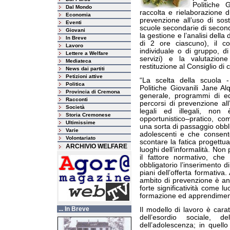
Politiche G
Dal Mondo
raccolta e rielaborazione 
Economia
prevenzione all’uso di sos
Eventi
scuole secondarie di secon
Giovani
la gestione e l’analisi della
In Breve
di 2 ore ciascuno), il c
Lavoro
individuale o di gruppo, d
Lettere a Welfare
servizi) e la valutazio
Mediateca
restituzione al Consiglio di 
News dai partiti
Petizioni attive
“La scelta della scuola -
Politica
Politiche Giovanili Jane Al
Provincia di Cremona
generale, programmi di edu
Racconti
percorsi di prevenzione al
Società
legali ed illegali, non
Storia Cremonese
opportunistico–pratico, co
Ultimissime
una sorta di passaggio obbl
Varie
adolescenti e che consente
Volontariato
scontare la fatica progettu
ARCHIVIO WELFARE
luoghi dell’informalità. No
il fattore normativo, ch
obbligatorio l’inserimento 
piani dell’offerta formativa
ambito di prevenzione è an
forte significatività come l
formazione ed apprendiment
... In Breve
Il modello di lavoro è carat
dell’esordio sociale, 
dell’adolescenza; in quello