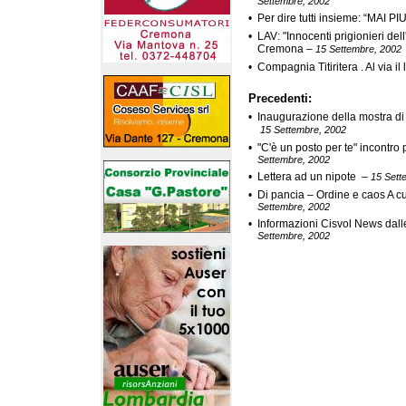
Settembre, 2002
•
Per dire tutti insieme: “MAI PI
•
LAV: "Innocenti prigionieri de
Cremona
–
15 Settembre, 2002
•
Compagnia Titiritera . Al via il
Precedenti:
•
Inaugurazione della mostra di
15 Settembre, 2002
•
"C'è un posto per te" incontro 
Settembre, 2002
•
Lettera ad un nipote
–
15 Sett
•
Di pancia – Ordine e caos A cur
Settembre, 2002
•
Informazioni Cisvol News dall
Settembre, 2002