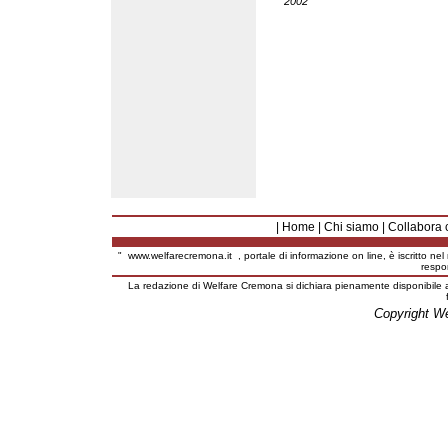
2002
|
Home
|
Chi siamo
|
Collabora 
"
www.welfarecremona.it
, portale di informazione on line, è iscritto ne
respo
La redazione di Welfare Cremona si dichiara pienamente disponibile a
Copyright W