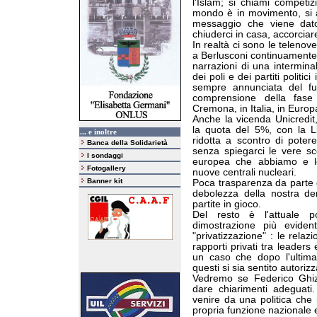
l'Islam; si chiami competiz
mondo è in movimento, si ac
messaggio che viene dato
chiuderci in casa, accorciare
In realtà ci sono le telenov
a Berlusconi continuamente r
narrazioni di una interminab
dei poli e dei partiti politi
sempre annunciata del fu
comprensione della fase
Cremona, in Italia, in Euro
Anche la vicenda Unicredi
la quota del 5%, con la Li
... e inoltre
ridotta a scontro di potere
Banca della Solidarietà
senza spiegarci le vere sc
I sondaggi
europea che abbiamo e le
Fotogallery
nuove centrali nucleari.
Banner kit
Poca trasparenza da parte d
debolezza della nostra de
partite in gioco.
Del resto è l'attuale po
dimostrazione più evide
"privatizzazione" : le relazi
rapporti privati tra leaders 
un caso che dopo l'ultima i
questi si sia sentito autoriz
Vedremo se Federico Ghizz
dare chiarimenti adeguati
venire da una politica che ri
propria funzione nazionale 