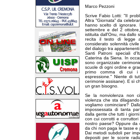
Marco Pezzoni
Scrive Fabio Lotti: "Il pro
Altra "Giornata" da celebrar
hanno scelto di ignorare. 
settembre e del 2 ottobre,
istituita dall'Onu, ma dallo 
recita il testo di legge
considerato solennità civile
del dialogo tra appartenenti 
Santi Patroni speciali d'
Caterina da Siena. In occas
sono organizzate cerimonie, 
scuole di ogni ordine e grado
primo comma di cui i Sa
espressione." Niente di tut
cerimonie assisane). E sì ch
un gran bisogno.
Se la nonviolenza non ci
violenza che sta dilagando 
vogliamo cominciare? Dalla
impossessata di tanta pa
dalla gente che tutti i gior
con cui corrotti e corruttor
nostro paese? Oppure da qu
da chi non paga le tasse e p
Dai metodi subdoli per impor
depositi per le scorie radi