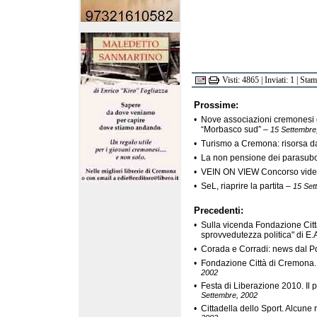
Visti: 4865 | Inviati: 1 | Sta
Prossime:
•
Nove associazioni cremonesi 
“Morbasco sud”
–
15 Settembre
•
Turismo a Cremona: risorsa d
•
La non pensione dei parasubo
•
VEIN ON VIEW Concorso vid
•
SeL, riaprire la partita
–
15 Set
Precedenti:
•
Sulla vicenda Fondazione Citt
sprovvedutezza politica" di E.
•
Corada e Corradi: news dal 
•
Fondazione Città di Cremona. 
2002
•
Festa di Liberazione 2010. Il
Settembre, 2002
•
Cittadella dello Sport. Alcune