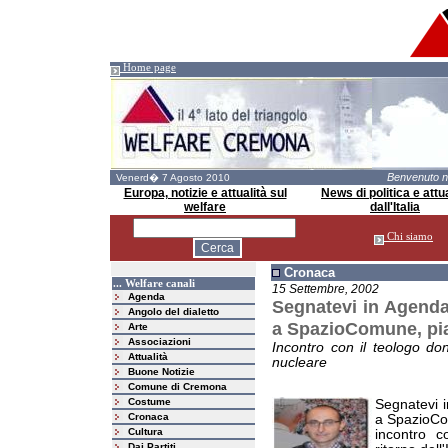
Home page
Benvenuto 
Venerd� 7 Agosto 2010
Europa, notizie e attualità sul
News di politica e attua
welfare
dall'Italia
Chi siamo
Cronaca
... Welfare canali
15 Settembre, 2002
Agenda
Segnatevi in Agenda:
Angolo del dialetto
a SpazioComune, pia
Arte
Associazioni
Incontro con il teologo don
Attualità
nucleare
Buone Notizie
Comune di Cremona
Costume
Segnatevi i
Cronaca
a SpazioCo
Cultura
incontro 
Dai Partiti