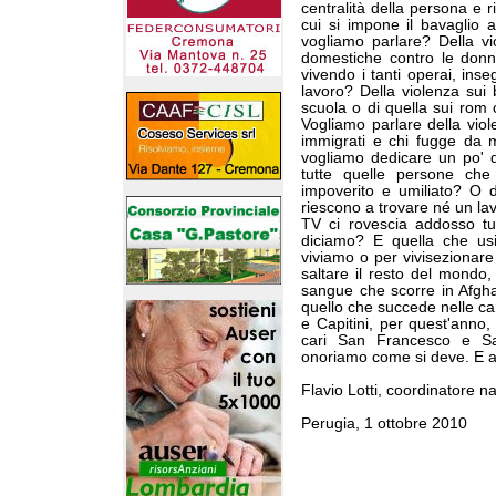
centralità della persona e 
cui si impone il bavaglio a
vogliamo parlare? Della v
domestiche contro le donn
vivendo i tanti operai, ins
lavoro? Della violenza sui
scuola o di quella sui rom 
Vogliamo parlare della viol
immigrati e chi fugge da 
vogliamo dedicare un po' d
tutte quelle persone che
impoverito e umiliato? O d
riescono a trovare né un lav
TV ci rovescia addosso tut
diciamo? E quella che usi
viviamo o per vivisezionare
saltare il resto del mond
sangue che scorre in Afgha
quello che succede nelle ca
e Capitini, per quest'anno
cari San Francesco e Sa
onoriamo come si deve. E ai
Flavio Lotti, coordinatore n
Perugia, 1 ottobre 2010