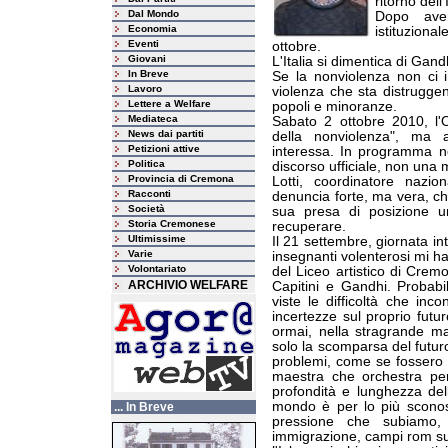
ritorno dell'
Dal Mondo
Dopo aver
Economia
istituziona
Eventi
ottobre.
Giovani
L'Italia si dimentica di Ga
In Breve
Se la nonviolenza non ci 
Lavoro
violenza che sta distruggen
Lettere a Welfare
popoli e minoranze.
Mediateca
Sabato 2 ottobre 2010, l'O
News dai partiti
della nonviolenza", ma al
Petizioni attive
interessa. In programma no
Politica
discorso ufficiale, non una 
Provincia di Cremona
Lotti, coordinatore nazi
Racconti
denuncia forte, ma vera, ch
Società
sua presa di posizione u
Storia Cremonese
recuperare.
Ultimissime
Il 21 settembre, giornata in
Varie
insegnanti volenterosi mi h
Volontariato
del Liceo artistico di Crem
ARCHIVIO WELFARE
Capitini e Gandhi. Probabilm
viste le difficoltà che inc
incertezze sul proprio futu
ormai, nella stragrande ma
solo la scomparsa del futur
problemi, come se fossero u
maestra che orchestra per
profondità e lunghezza del
mondo è per lo più sconosc
... In Breve
pressione che subiamo, 
immigrazione, campi rom sul 