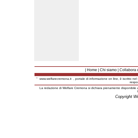
|
Home
|
Chi siamo
|
Collabora 
"
www.welfarecremona.it
, portale di informazione on line, è iscritto ne
respo
La redazione di Welfare Cremona si dichiara pienamente disponibile a
Copyright W