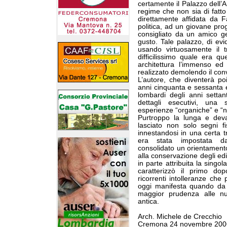
certamente il Palazzo dell’Ar
regime che non sia di fatto 
direttamente affidata da Fa
politica, ad un giovane prog
consigliato da un amico g
gusto. Tale palazzo, di evi
usando virtuosamente il 
difficilissimo quale era q
architettura l’immenso ed
realizzato demolendo il con
L’autore, che diventerà po
anni cinquanta e sessanta e
lombardi degli anni settan
dettagli esecutivi, una s
esperienze “organiche” e “
Purtroppo la lunga e deva
lasciato non solo segni fi
innestandosi in una certa 
era stata impostata dal
consolidato un orientamento
alla conservazione degli edif
in parte attribuita la singol
caratterizzò il primo do
ricorrenti intolleranze che 
oggi manifesta quando da 
maggior prudenza alle nuov
antica.
Arch. Michele de Crecchio
Cremona 24 novembre 200