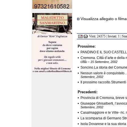
Visualizza allegato o filma
Visti: 24375 | Inviati: 1 | S
Prossime:
•
PANDINO E IL SUO CASTEL
•
Cremona. Città d’arte e della 
città
–
15 Settembre, 2002
•
Soncino.La storia del Comun
•
Nessun valore è conquistato…u
Settembre, 2002
•
Il prossimo raccolto.Strumenti 
Precedenti:
•
Provincia di Cremona, breve sto
•
Giuseppe Ghisalberti, l’avvoca
Settembre, 2002
•
Casalmaggiore e le Ville- ric. 
•
La scomparsa di Germano Str
•
Isola Dovarese e la sua storia .