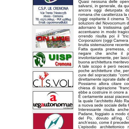
Quasi nessuna delle opere
salvarsi, in generale, da q
ancora oggi deturpata dal
romana che caratterizza la s
(oggi ospitante il cinema 
soluzioni del Novocomum di T
adornano la tristissima ga
accentuano in modo tragico
orrendo risulta poi il “tr
Corporazioni (oggi Camera 
brutta sistemazione recente
Fatta questa premessa, c
negare che anche il per
involontariamente, per lasci
buona architettura meritevo
A tale scopo è però necess
poche architetture che, per 
cure del sopraccitato “comi
direttamente ispirate dalle d
Possiamo allora citare con
chiesa di ispirazione “fra
ebbe a costruire in onore 
È certamente assai piacevol
la quale l’architetto Aldo R
a nuova sede sociale della C
Interessante risulta anche
Padane, foggiato a modo di
del Po, dovuto all’ing. 
anch’esso, come il preceden
L’episodio architettonico