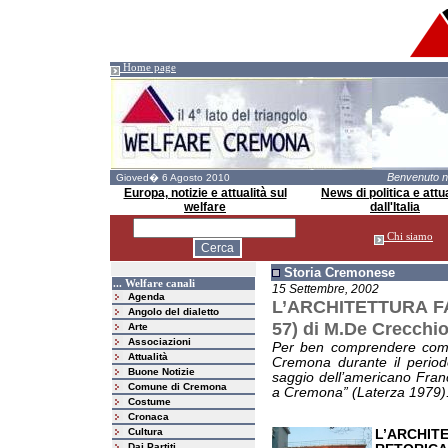
Home page
Benvenuto 
Gioved� 6 Agosto 2010
Europa, notizie e attualità sul
News di politica e attua
welfare
dall'Italia
Chi siamo
Storia Cremonese
... Welfare canali
15 Settembre, 2002
Agenda
L’ARCHITETTURA FA
Angolo del dialetto
57) di M.De Crecchi
Arte
Associazioni
Per ben comprendere come 
Attualità
Cremona durante il period
Buone Notizie
saggio dell’americano Franc
Comune di Cremona
a Cremona” (Laterza 1979)
Costume
Cronaca
Cultura
L’ARCHIT
Dai Partiti