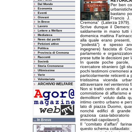
RETORICA
Dal Mondo
Per ben co
Economia
urbanistich
Eventi
bastano po
Giovani
Francis J.
In Breve
Cremona”
(Laterza 1979).
Lavoro
Scrive dunque il Demers: “
Lettere a Welfare
saldamente in mano tutti i 
Mediateca
domenica mattina Farinacci
News dai partiti
alla quale erano presenti,
Petizioni attive
“podestà”) e spesso anc
Politica
ingegnere) fascista di Cr
Provincia di Cremona
parlamento e organizzatore
Racconti
prese tutte le decisioni per
Società
In queste poche parole, 
Storia Cremonese
ricercatore straniero (gli stu
Ultimissime
pochi testimoni cremonesi a 
Varie
particolarmente reticenti a p
Volontariato
tristissima vicenda urba
ARCHIVIO WELFARE
attraversare nel ventennio f
Non si trattò certo di una 
commistione di affarismo e 
demolitore” voluto dalla qua
intimo centro urbano e per
lato di piazza Duomo, quasi
nonché edifici di grande
graziosa casa-laboratorio
immortali capolavori).
... In Breve
Il “comitato d’affari” far
questo schema collaudato: