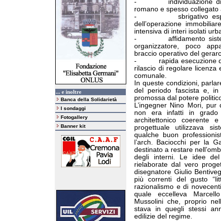
-
individuazione d
romano e spesso collegato a
-
sbrigativo es
dell’operazione immobiliar
intensiva di interi isolati urb
-
affidamento siste
organizzatore, poco appa
braccio operativo del gerarc
-
rapida esecuzione d
rilascio di regolare licenza 
comunale.
In queste condizioni, parlare
del periodo fascista e, in
... e inoltre
promossa dal potere politic
Banca della Solidarietà
L’ingegner Nino Mori, pur 
I sondaggi
non era infatti in grado
Fotogallery
architettonico coerente e
Banner kit
progettuale utilizzava sis
qualche buon professionist
l’arch. Baciocchi per la Ga
destinato a restare nell’omb
degli interni. Le idee de
rielaborate dal vero progett
disegnatore Giulio Bentiveg
più correnti del gusto “li
razionalismo e di novecent
quale eccelleva Marcello 
Mussolini che, proprio nell
stava in quegli stessi an
edilizie del regime.